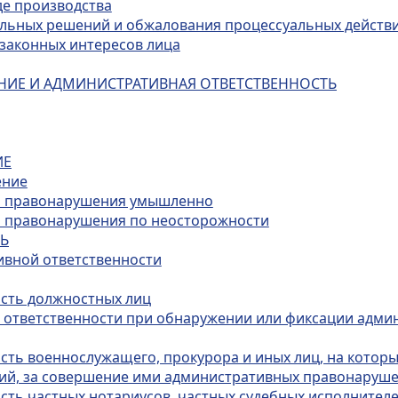
де производства
альных решений и обжалования процессуальных действ
и законных интересов лица
НИЕ И АДМИНИСТРАТИВНАЯ ОТВЕТСТВЕННОСТЬ
ИЕ
ение
го правонарушения умышленно
о правонарушения по неосторожности
ТЬ
ивной ответственности
ость должностных лиц
й ответственности при обнаружении или фиксации адми
ость военнослужащего, прокурора и иных лиц, на котор
ий, за совершение ими административных правонаруш
сть частных нотариусов, частных судебных исполнителе