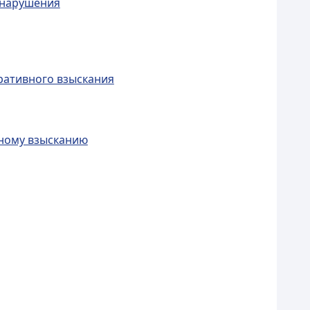
онарушения
ративного взыскания
вному взысканию