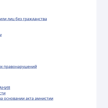
или лиц без гражданства
м
ых правонарушений
КАНИЯ
сти
на основании акта амнистии