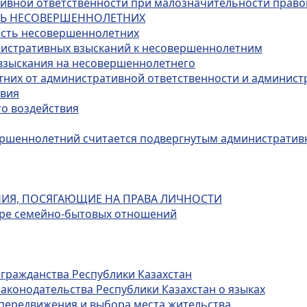
ативной ответственности при малозначительности прав
СТЬ НЕСОВЕРШЕННОЛЕТНИХ
ость несовершеннолетних
нистративных взысканий к несовершеннолетним
 взыскания на несовершеннолетнего
тних от административной ответственности и админист
твия
го воздействия
овершеннолетний считается подвергнутым администрати
НИЯ, ПОСЯГАЮЩИЕ НА ПРАВА ЛИЧНОСТИ
фере семейно-бытовых отношений
 гражданства Республики Казахстан
законодательства Республики Казахстан о языках
 передвижения и выбора места жительства