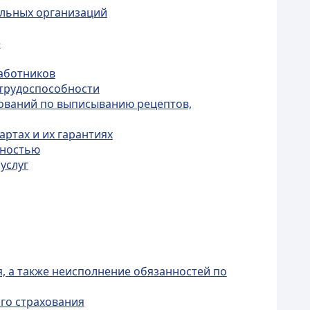
ельных организаций
е
работников
етрудоспособности
бований по выписыванию рецептов,
ртах и их гарантиях
дностью
услуг
, а также неисполнение обязанностей по
ого страхования