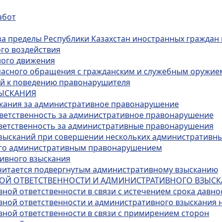
абот
за пределы Республики Казахстан иностранных граждан 
го воздействия
ного движения
опасного обращения с гражданским и служебным оружие
ий к поведению правонарушителя
ЗЫСКАНИЯ
скания за административное правонарушение
тветственность за административное правонарушение
тветственность за административные правонарушения
взысканий при совершении нескольких административн
ого административным правонарушением
тивного взыскания
 считается подвергнутым административному взысканию
НОЙ ОТВЕТСТВЕННОСТИ И АДМИНИСТРАТИВНОГО ВЗЫС
ной ответственности в связи с истечением срока давно
вной ответственности и административного взыскания 
вной ответственности в связи с примирением сторон