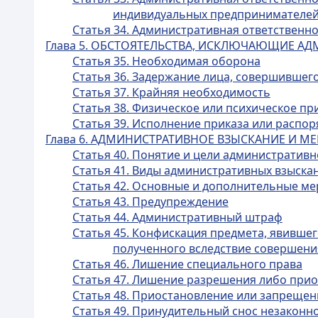
индивидуальных предпринимателей
Статья 34. Административная ответственн
Глава 5. ОБСТОЯТЕЛЬСТВА, ИСКЛЮЧАЮЩИЕ А
Статья 35. Необходимая оборона
Статья 36. Задержание лица, совершившег
Статья 37. Крайняя необходимость
Статья 38. Физическое или психическое п
Статья 39. Исполнение приказа или распо
Глава 6. АДМИНИСТРАТИВНОЕ ВЗЫСКАНИЕ И 
Статья 40. Понятие и цели административн
Статья 41. Виды административных взыска
Статья 42. Основные и дополнительные м
Статья 43. Предупреждение
Статья 44. Административный штраф
Статья 45. Конфискация предмета, явивше
полученного вследствие совершен
Статья 46. Лишение специального права
Статья 47. Лишение разрешения либо приос
Статья 48. Приостановление или запрещен
Статья 49. Принудительный снос незаконн