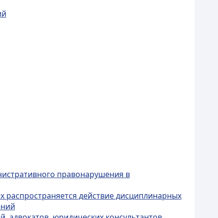
ий
нистративного правонарушения в
ых распространяется действие дисциплинарных
ений
й, адвокатов, юридических консультантов,