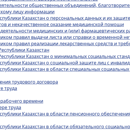
деятельности общественных объединений, благотворит
ескому лицу информации
спублики Казахстан о персональных данных и их защит
ртов и некачественное оказание медицинской помощи
 деятельности медицинских и (или) фармацевтических 
иком правил выдачи листа или справки о временной н
иком правил реализации лекарственных средств и тре
Республики Казахстан
Республики Казахстан о минимальных социальных станда
еспублики Казахстан о социальной защите лиц с инвали
спублики Казахстан в области специальных социальных 
чения трудового договора
е труда
 рабочего времени
ере труда
спублики Казахстан в области пенсионного обеспечения
спублики Казахстан в области обязательного социальн