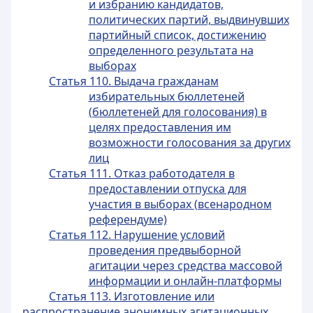
и избранию кандидатов,
политических партий, выдвинувших
партийный список, достижению
определенного результата на
выборах
Статья 110. Выдача гражданам
избирательных бюллетеней
(бюллетеней для голосования) в
целях предоставления им
возможности голосования за других
лиц
Статья 111. Отказ работодателя в
предоставлении отпуска для
участия в выборах (всенародном
референдуме)
Статья 112. Нарушение условий
проведения предвыборной
агитации через средства массовой
информации и онлайн-платформы
Статья 113. Изготовление или
распространение анонимных агитационных