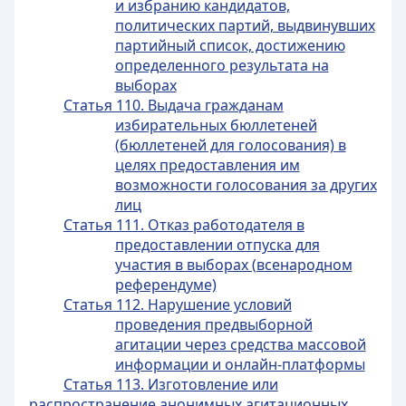
и избранию кандидатов,
политических партий, выдвинувших
партийный список, достижению
определенного результата на
выборах
Статья 110. Выдача гражданам
избирательных бюллетеней
(бюллетеней для голосования) в
целях предоставления им
возможности голосования за других
лиц
Статья 111. Отказ работодателя в
предоставлении отпуска для
участия в выборах (всенародном
референдуме)
Статья 112. Нарушение условий
проведения предвыборной
агитации через средства массовой
информации и онлайн-платформы
Статья 113. Изготовление или
распространение анонимных агитационных