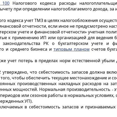
 100
Налогового кодекса расходы налогоплательщи
вычету при определении налогооблагаемого дохода, за 
го кодекса учет ТМЗ в целях налогообложения осущест
финансовой отчетности, если иное не предусмотрено на
терском учете и финансовой отчетности» учетная поли
ятые к применению ИП или организацией для ведения б
и законодательства РК о бухгалтерском учете и ф
го и среднего бизнеса и
типовым планом
счетов бухга
акже учет потерь в пределах норм естественной убыли
 утверждено, что себестоимость запасов должна вклю
 того, чтобы обеспечить текущее местонахождение и со
янных производственных накладных расходов на зат
енных мощностей. Нормальная производительность
э
-
 периодов или сезонов работы в нормальных условиях, 
вержденных УП).
ключаемых в себестоимость запасов и признаваемых 