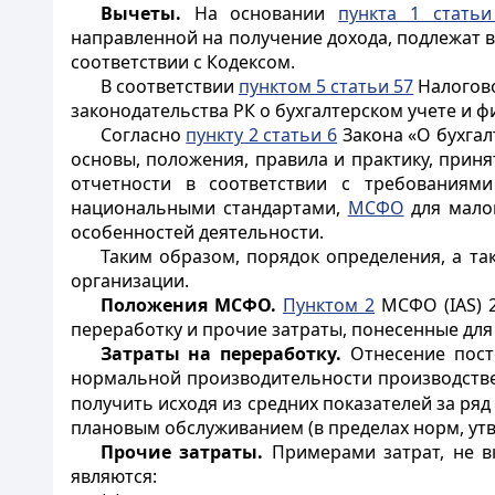
Вычеты.
На основании
пункта 1 статьи
направленной на получение дохода, подлежат 
соответствии с Кодексом.
В соответствии
пунктом 5 статьи 57
Налогово
законодательства РК о бухгалтерском учете и 
Согласно
пункту 2 статьи 6
Закона «О бухгал
основы, положения, правила и практику, прин
отчетности в соответствии с требованиям
национальными стандартами,
МСФО
для мало
особенностей деятельности.
Таким образом, порядок определения, а т
организации.
Положения МСФО.
Пунктом 2
МСФО (IAS) 2
переработку и прочие затраты, понесенные для
Затраты на переработку.
Отнесение посто
нормальной производительности производств
получить исходя из средних показателей за ряд
плановым обслуживанием (в пределах норм, ут
Прочие затраты.
Примерами затрат, не в
являются: