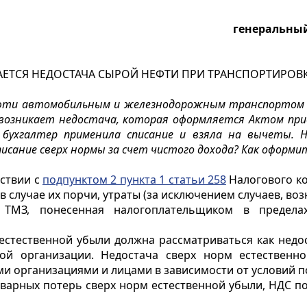
генеральный
АЕТСЯ НЕДОСТАЧА СЫРОЙ НЕФТИ ПРИ ТРАНСПОРТИРОВ
ефти автомобильным и железнодорожным транспортом по
 возникает недостача, которая оформляется Актом при
 бухгалтер применила списание и взяла на вычеты. 
исание сверх нормы за счет чистого дохода? Как оформи
ствии с
подпунктом 2 пункта 1 статьи 258
Налогового ко
в случае их порчи, утраты (за исключением случаев, во
ТМЗ, понесенная налогоплательщиком в пределах
 естественной убыли должна рассматриваться как недо
ой организации. Недостача сверх норм естественн
и организациями и лицами в зависимости от условий п
оварных потерь сверх норм естественной убыли, НДС п