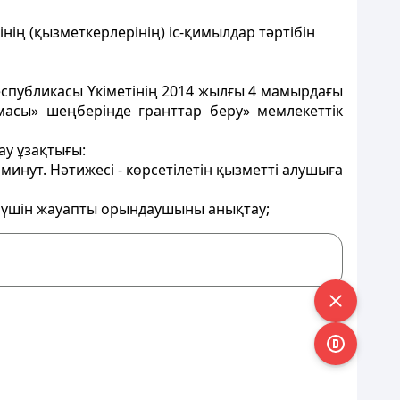
нiң (қызметкерлерiнiң) iс-қимылдар тәртiбiн
Республикасы Үкіметінің 2014 жылғы 4 мамырдағы
асы» шеңберiнде гранттар беру» мемлекеттік
ау ұзақтығы:
 минут. Нәтижесі - көрсетілетін қызметті алушыға
ау үшін жауапты орындаушыны анықтау;