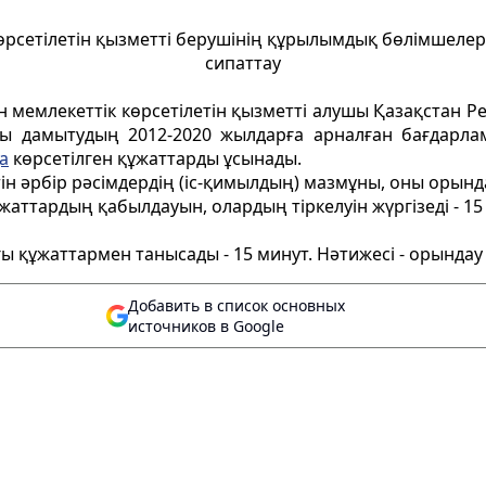
өрсетiлетiн қызметтi берушiнiң құрылымдық бөлiмшелерi
сипаттау
шін мемлекеттік көрсетілетін қызметті алушы Қазақстан 
ы дамытудың 2012-2020 жылдарға арналған бағдарлам
а
көрсетілген құжаттарды ұсынады.
тін әрбір рәсімдердің (іс-қимылдың) мазмұны, оны орынд
ұжаттардың қабылдауын, олардың тіркелуін жүргізеді - 15
ығы құжаттармен танысады - 15 минут. Нәтижесі - орынд
Добавить в список основных
источников в Google