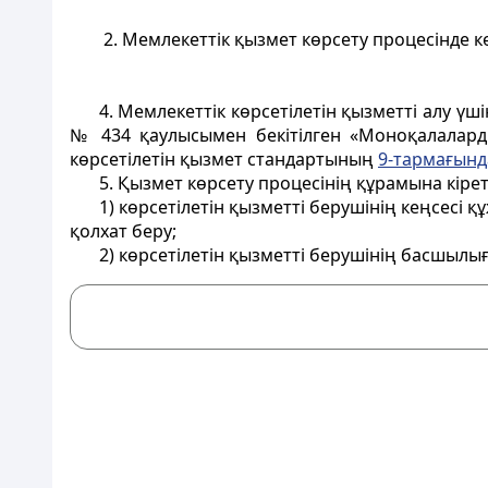
2. Мемлекеттiк қызмет көрсету процесiнде к
4. Мемлекеттік көрсетілетін қызметті алу ү
№ 434 қаулысымен бекітілген «Моноқалалард
көрсетілетін қызмет стандартының
9-тармағынд
5. Қызмет көрсету процесінің құрамына кіре
1) көрсетілетін қызметті берушінің кеңсесі қ
қолхат беру;
2) көрсетілетін қызметті берушінің басшыл