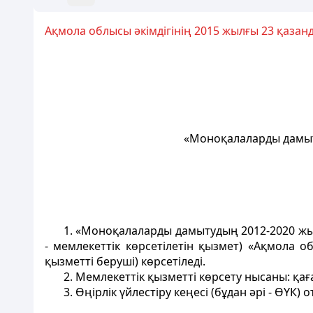
Ақмола облысы әкімдігінің 2015 жылғы 23 қазан
«Моноқалаларды дамыт
1. «Моноқалаларды дамытудың 2012-2020 жыл
- мемлекеттік көрсетілетін қызмет) «Ақмола о
қызметті беруші) көрсетіледі.
2. Мемлекеттік қызметті көрсету нысаны: қаға
3. Өңірлік үйлестіру кеңесі (бұдан әрі - ӨҮ