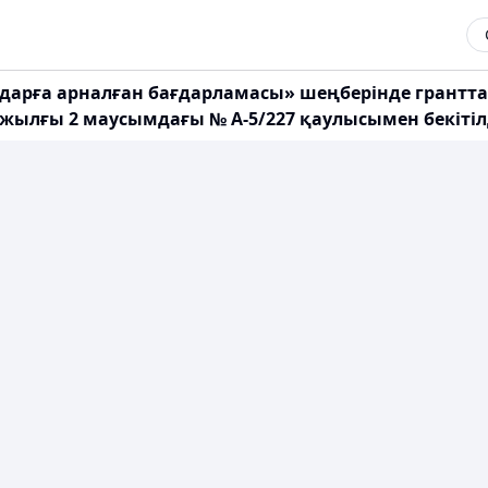
рға арналған бағдарламасы» шеңберiнде гранттар 
4 жылғы 2 маусымдағы № А-5/227 қаулысымен бекітіл