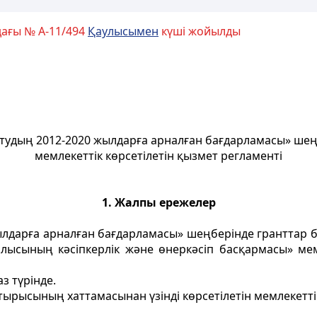
дағы № А-11/494
Қаулысымен
күші жойылды
удың 2012-2020 жылдарға арналған бағдарламасы» шеңб
мемлекеттік көрсетілетін қызмет регламенті
1. Жалпы ережелер
дарға арналған бағдарламасы» шеңберiнде гранттар бер
блысының кәсіпкерлік және өнеркәсіп басқармасы» мемл
з түрінде.
К) отырысының хаттамасынан үзінді көрсетілетін мемлекет