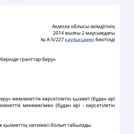
Ақмола облысы әкімдігінің
2014 жылғы 2 маусымдағы
№ А-5/227
қаулысымен
бекітілді
ерiнде гранттар беру»
у» мемлекеттік көрсетілетін қызмет (бұдан әрі
екеттік мекемесімен (бұдан әрі - көрсетілетін
тік қызметтің нәтижесі болып табылады.