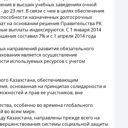
чения в высших учебных заведениях очной
- до
23
лет. В связи с чем в целях обеспечения
способности назначенных долгосрочных
ат на основании решения Правительства РК
ные выплаты индексируются. С
1
января
2
0
14
ышения составил
7%
и с
1
апреля
2
0
14
года
ых направлений развития обязательного
ахования является осуществление
сти используемых ресурсов с учетом
ого Казахстана, обеспечивающим
мя, основанная на принципах солидарности и
ожностей и прав ее участников, вне
ества, особенно во времена глобального
й во всем мире.
у Казахстана, направлены прежде всего на
совершенствования системы социальной защиты