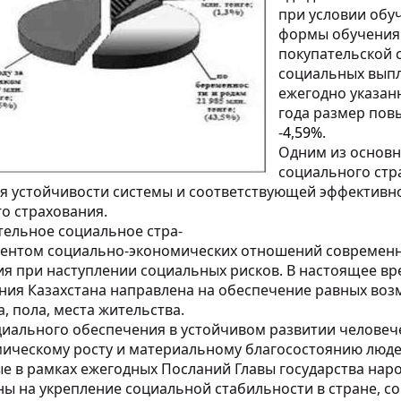
при условии обу
формы обучения 
покупательской 
социальных выпл
ежегодно указан
года размер пов
-
4
,
59%
.
Одним из основн
социального стр
 устойчивости системы и соответствующей эффективно
о страхования.
тельное социальное стра-
ентом социально-экономических отношений современн
 при наступлении социальных рисков. В настоящее вре
ния Казахстана направлена на обеспечение равных возм
, пола, места жительства.
циального обеспечения в устойчивом развитии человеч
мическому росту и материальному благосостоянию люде
 в рамках ежегодных Посланий Главы государства народ
ны на укрепление социальной стабильности в стране, 