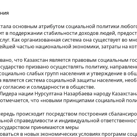
ения
стала основным атрибутом социальной политики любого
т в поддержании стабильности доходов людей, предост
уг. Как организованная система она существует во мно
нейшей частью национальной экономики, затраты на кот
вано, что Казахстан является правовым социальным го
государство призвано осуществлять политику, направле
 социально слабых групп населения и утверждение в об
 является система социальной защиты населения, нео
 согласию и солидарности в обществе.
Лидера нации Нурсултана Назарбаева народу Казахстана
» отмечается, что «новыми принципами социальной пол
чередь происходит посредством построения сбалансир
льной справедливости и индивидуальной ответственнос
государством принимаются меры
роваться в новых экономических условиях программ с