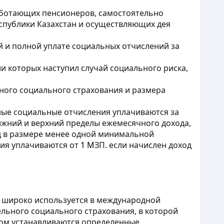
аботающих пенсионеров, самостоятельно
спублики Казахстан и осуществляющих дея
й и полной уплате социальных отчислений за
и которых наступил случай социального риска,
ьного социального страхования и размера
ные социальные отчисления уплачиваются за
ижний и верхний пределы ежемесячного дохода,
од в размере менее одной минимальной
ния уплачиваются от
1 М
ЗП. если начислен доход
 широко используется в международной
ельного социального страхования, в которой
ом устанавливаются определенные