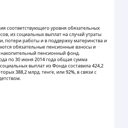
ния соответствующего уровня обязательных
сов, из социальных выплат на случай утраты
и, потери работы и в поддержку материнства и
аются обязательные пенсионные взносы и
 накопительный пенсионный фонд.
ода по
3
0 июня
2
0
14
года общая сумма
 социальных выплат из
Ф
онда составила
424
,
2
которых
388
,
2
млрд. тенге, или
92%
, в связи с
детством.