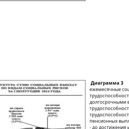
Д
иа
г
рамма
3
ежемесячные соц
трудоспособност
долгосрочными 
трудоспособност
трудоспособност
пенсионных выпл
- до достижения