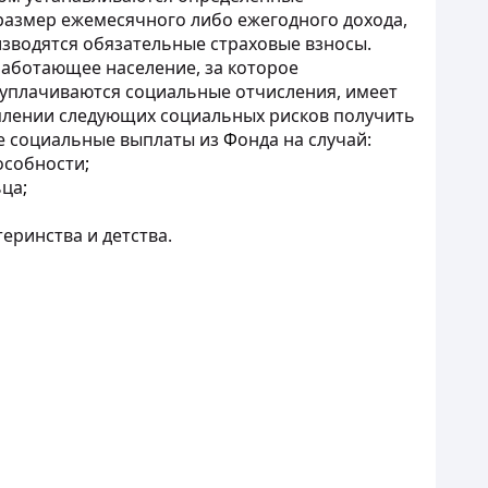
размер ежемесячного либо ежегодного дохода,
изводятся обязательные страховые взносы.
работающее население, за которое
уплачиваются социальные отчисления, имеет
плении следующих социальных рисков получить
е социальные выплаты из
Ф
онда на случай:
пособности
;
ьца
;
теринства и детства.