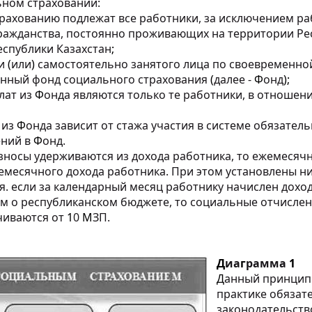
ьном страховании:
трахованию подлежат все работники, за исключением р
 гражданства, постоянно проживающих на территории Ре
еспублики Казахстан
;
 и
(
или
)
самостоятельно занятого лица по своевременно
енный фонд социального страхования
(
далее -
Ф
онд
);
лат из
Ф
онда являются только те работники, в отношени
 из
Ф
онда зависит от стажа участия в системе обязател
ений в
Ф
онд.
носы удерживаются из дохода работника, то ежемесяч
емесячного дохода работника. При этом установлены н
я. если за календарный месяц работнику начислен дох
ом о республиканском бюджете, то социальные отчисле
чиваются от
1
0
М
ЗП.
Д
иа
г
рамма
1
Д
анный принцип
практике обязат
законодательств