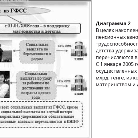
Д
иа
г
рамма
2
В целях накопле
пенсионных взно
трудоспособност
детства удержив
перечисляются в
С
1
января
2
00
5
г
осуществленных
млрд. тенге, из 
материнством и 