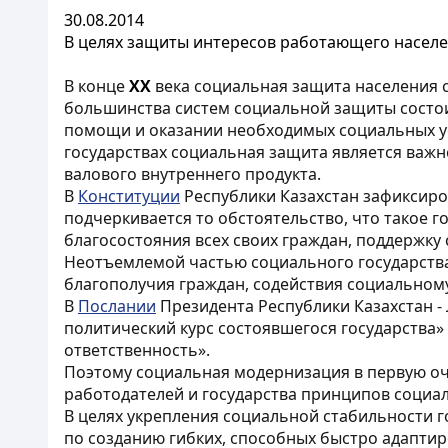
30.08.2014
В целях защиты интересов работающего насел
В конце
XX
века социальная защита населения 
большинства систем социальной защиты состои
помощи и оказании необходимых социальных усл
государствах социальная защита является важ
валового внутреннего продукта.
В
Конституции
Республики Казахстан зафиксиро
подчеркивается то обстоятельство, что такое 
благосостояния всех своих граждан, поддержку
Неотъемлемой частью социального государства
благополучия граждан, содействия социальному
В
Послании
Президента Республики Казахстан - 
политический курс состоявшегося государства
ответственность».
Поэтому социальная модернизация в первую о
работодателей и государства принципов социа
В целях укрепления социальной стабильности 
по созданию гибких, способных быстро адапти