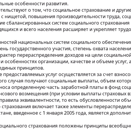
ьные особенности развития.
тельствуют о том, что социальное страхование и друг
 нищетой, повышения производительности труда, соци
чие сбалансированных систем социального страхования
ящихся и всего населения расширяет и укрепляет труд
остей национальных систем социального обеспечения
ень государственного участия, степень охвата населен
арактер перераспределения доходов на цели социально
 и особенностях организации, качестве и объеме услуг,
единых принципов.
 предоставляемых услуг осуществляется за счет взносо
ого случая получают социальные выплаты, объем котор
взноса определенную часть заработной платы в фонд соц
ансового возмещения
(
при условии выплаты страховых в
равила эквивалентности, то есть обусловленности об
 страхования включает также элементы перераспределе
тане, введенное с
1
января
2
00
5
года, является дополн
 социального страхования положены принципы всеобщно