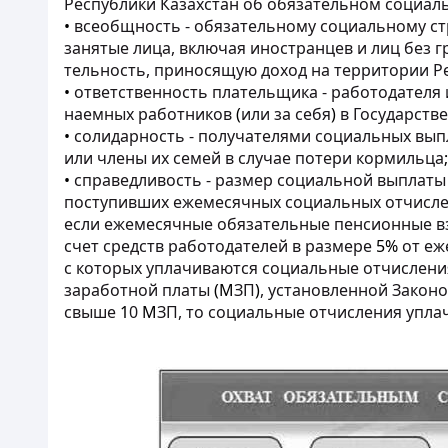
Республики Казахстан об обязательном социал
•
всеобщность - обязательному социальному с
занятые лица, включая иностранцев и лиц без
тельность, приносящую доход на территории Р
•
ответственность плательщика - работодателя
наемных работников
(
или за себя
)
в Государств
•
солидарность - получателями социальных вып
или члены их семей в случае потери кормильца
;
•
справедливость - размер социальной выплаты
поступивших ежемесячных социальных отчисл
если ежемесячные обязательные пенсионные вз
счет средств работодателей в размере
5%
от еж
с которых уплачиваются социальные отчислени
заработной платы
(М
ЗП
)
, установленной Закон
свыше
1
0
М
ЗП, то социальные отчисления упла