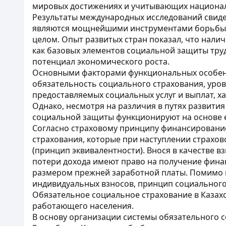
мировых достижениях и учитывающих национал
Результаты международных исследований свиде
являются мощнейшими инструментами борьбы с
целом. Опыт развитых стран показал, что нали
как базовых элементов социальной защиты труд
потенциал экономического роста.
Основными факторами функциональных особенн
обязательность социального страхования, уров
предоставляемых социальных услуг и выплат, х
Однако, несмотря на различия в путях развития
социальной защиты функционируют на основе 
Согласно страховому принципу финансирование
страхования, которые при наступлении страхов
(
принцип эквивалентности
)
. Внося в качестве 
потери дохода имеют право на получение фин
размером прежней заработной платы. Помимо п
индивидуальных взносов, принцип социального
Обязательное социальное страхование в Казахс
работающего населения.
В основу организации системы обязательного