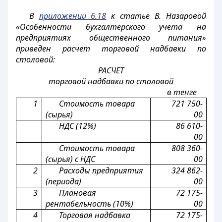
В
приложении 6.18
к статье В. Назаровой
«Особенности бухгалтерского учета на
предприятиях общественного питания»
приведен расчет торговой надбавки по
столовой:
РАСЧЕТ
торговой надбавки по столовой
в тенге
1
Стоимость товара
721 750-
(сырья)
00
НДС (12%)
86 610-
00
Стоимость товара
808 360-
(сырья) с НДС
00
2
Расходы предприятия
324 862-
(периода)
00
3
Плановая
72 175-
рентабельность (10%)
00
4
Торговая надбавка
72 175-