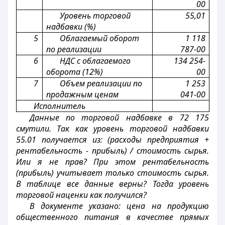
00
Уровень торговой
55,01
надбавки (%)
5
Облагаемый оборот
1 118
по реализации
787-00
6
НДС с облагаемого
134 254-
оборота (12%)
00
7
Объем реализации по
1 253
продажным ценам
041-00
Исполнитель
Данные по торговой надбавке в 72 175
смутили. Так как уровень торговой надбавки
55.01 получается из: (расходы предприятия +
рентабельность - прибыль) / стоимость сырья.
Или я не прав? При этом рентабельность
(прибыль) учитывает только стоимость сырья.
В таблице все данные верны? Тогда уровень
торговой наценки как получился?
В документе указано: цена на продукцию
общественного питания в качестве прямых