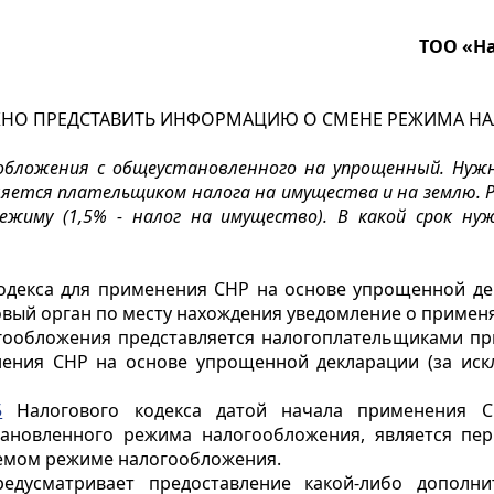
ТОО «На
УЖНО ПРЕДСТАВИТЬ ИНФОРМАЦИЮ О СМЕНЕ РЕЖИМА Н
гообложения с общеустановленного на упрощенный. Ну
ляется плательщиком налога на имущества и на землю. Р
ежиму (1,5% - налог на имущество). В какой срок н
одекса для применения СНР на основе упрощенной де
овый орган по месту нахождения уведомление о приме
ообложения представляется налогоплательщиками при
нения СНР на основе упрощенной декларации (за ис
5
Налогового кодекса датой начала применения С
ановленного режима налогообложения, является пер
емом режиме налогообложения.
редусматривает предоставление какой-либо дополн