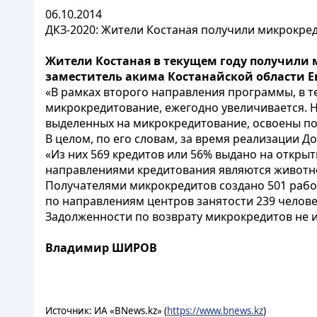
06.10.2014
ДКЗ-2020: Жители Костаная получили микрокред
Жители Костаная в текущем году получили м
заместитель акима Костанайской области Е
«В рамках второго направления программы, в т
микрокредитование, ежегодно увеличивается. На
выделенных на микрокредитование, освоены пол
В целом, по его словам, за время реализации Д
«Из них 569 кредитов или 56% выдано на откры
направлениями кредитования являются животнов
Получателями микрокредитов создано 501 рабоч
по направлениям центров занятости 239 человек
Задолженности по возврату микрокредитов не и
Владимир ШИРОВ
Источник: ИА «BNews.kz» (
https://www.bnews.kz
)