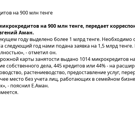
итов на 900 млн тенге
икрокредитов на 900 млн тенге, передает корреспо
вгений Аман.
екущем году выделено более 1 млрд тенге. Необходимо 
 следующий год нами подана заявка на 1,5 млрд тенге. 
ностью», - отметил он.
орожной карты занятости выдано 1014 микрокредитов на 
тие собственного дела, 445 кредитов или 44% - на рас
одство, растениеводство, предоставление услуг, пере
ее место без учета лиц, работающих в семейном бизне
», - пояснил Е.Аман.
меется.