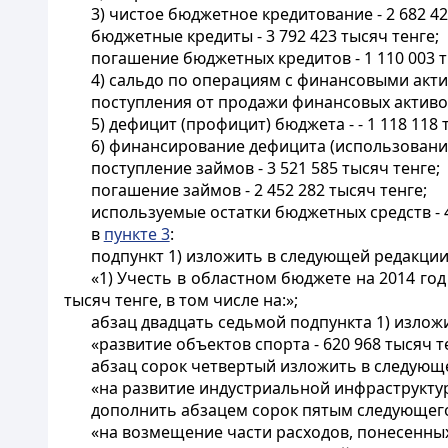
3) чистое бюджетное кредитование - 2 682 42
бюджетные кредиты - 3 792 423 тысяч тенге;
погашение бюджетных кредитов - 1 110 003 т
4) сальдо по операциям с финансовыми актив
поступления от продажи финансовых активов 
5) дефицит (профицит) бюджета - - 1 118 118 
6) финансирование дефицита (использование
поступление займов - 3 521 585 тысяч тенге;
погашение займов - 2 452 282 тысяч тенге;
используемые остатки бюджетных средств - 4
в
пункте 3
:
подпункт 1) изложить в следующей редакции
«1) Учесть в областном бюджете на 2014 го
тысяч тенге, в том числе на:»;
абзац двадцать седьмой подпункта 1) излож
«развитие объектов спорта - 620 968 тысяч те
абзац сорок четвертый изложить в следующ
«на развитие индустриальной инфраструктуры
дополнить абзацем сорок пятым следующег
«на возмещение части расходов, понесенных