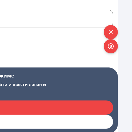
ежиме
йти и ввести логин и