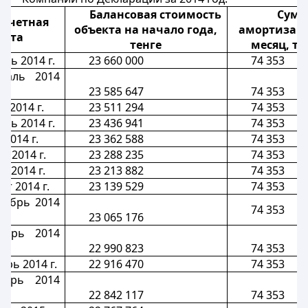
Балансовая стоимость
Сум
асчетная
объекта на начало года,
амортизац
дата
тенге
месяц, те
рь 2014 г.
23 660 000
74 353
раль 2014
23 585 647
74 353
 2014 г.
23 511 294
74 353
ль 2014 г.
23 436 941
74 353
2014 г.
23 362 588
74 353
ь 2014 г.
23 288 235
74 353
ь 2014 г.
23 213 882
74 353
ст 2014 г.
23 139 529
74 353
тябрь 2014
74 353
23 065 176
ябрь 2014
22 990 823
74 353
брь 2014 г.
22 916 470
74 353
абрь 2014
22 842 117
74 353