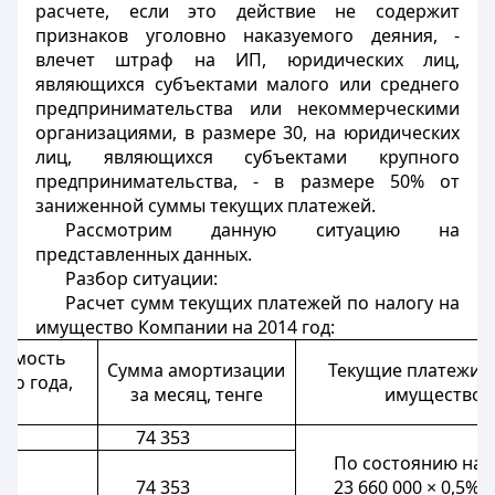
расчете, если это действие не содержит
признаков уголовно наказуемого деяния, -
влечет штраф на ИП, юридических лиц,
являющихся субъектами малого или среднего
предпринимательства или некоммерческими
организациями, в размере 30, на юридических
лиц, являющихся субъектами крупного
предпринимательства, - в размере 50% от
заниженной суммы текущих платежей.
Рассмотрим данную ситуацию на
представленных данных.
Разбор ситуации:
Расчет сумм текущих платежей по налогу на
имущество Компании на 2014 год:
оимость
Сумма амортизации
Текущие платежи п
ло года,
за месяц, тенге
имущество, 
74 353
По состоянию на 1.
74 353
23 660 000 × 0,5% =