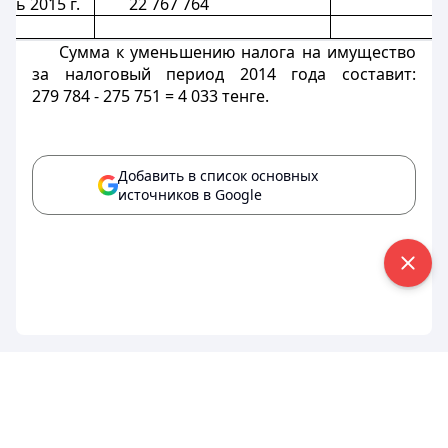
рь 2015 г.
22 767 764
го
Сумма к уменьшению налога на имущество
за налоговый период 2014 года составит:
279 784 - 275 751 = 4 033 тенге.
Добавить в список основных
источников в Google