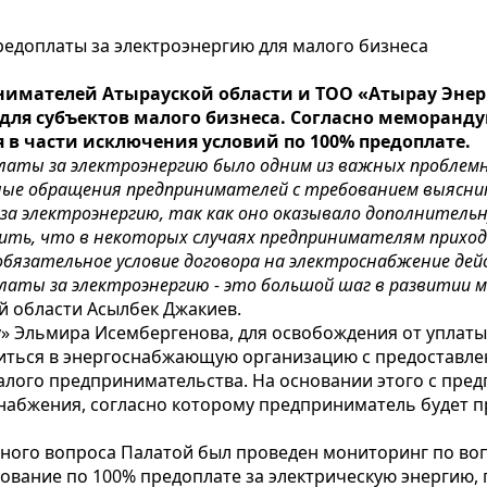
редоплаты за электроэнергию для малого бизнеса
инимателей Атырауской области и ТОО «Атырау Эне
 для субъектов малого бизнеса. Согласно меморанд
 в части исключения условий по 100% предоплате.
латы за электроэнергию было одним из важных проблемны
ые обращения предпринимателей с требованием выясни
за электроэнергию, так как оно оказывало дополнительн
ить, что в некоторых случаях предпринимателям прихо
бязательное условие договора на электроснабжение дейс
латы за электроэнергию - это большой шаг в развитии 
 области Асылбек Джакиев.
у» Эльмира Исембергенова, для освобождения от уплаты
ться в энергоснабжающую организацию с предоставлени
алого предпринимательства. На основании этого с пр
набжения, согласно которому предприниматель будет 
нного вопроса Палатой был проведен мониторинг по во
бование по 100% предоплате за электрическую энергию