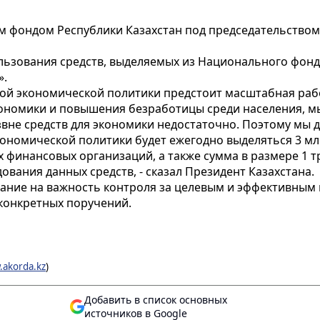
 фондом Республики Казахстан под председательством 
ьзования средств, выделяемых из Национального фонда
».
вой экономической политики предстоит масштабная раб
кономики и повышения безработицы среди населения, мы
вне средств для экономики недостаточно. Поэтому мы 
номической политики будет ежегодно выделяться 3 млр
финансовых организаций, а также сумма в размере 1 тр
вания данных средств, - сказал Президент Казахстана.
мание на важность контроля за целевым и эффективным
 конкретных поручений.
.akorda.kz
)
Добавить в список основных
источников в Google