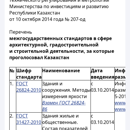
технического регулирования и метрологии
Министерства по инвестициям и развитию
Республики Казахстан
от 10 октября 2014 года № 207-од
Перечень
межгосударственных стандартов в сфере
архитектурной, градостроительной
и строительной деятельности, за которые
проголосовал Казахстан
№
Шифр
Наименование
Дата
Инфо
стандарта
введения
разм
1.
ГОСТ
Здания и
с
Инфор
26824-2010
сооружения. Методы
03.10.2014
разме
измерения яркости
5-2014
Взамен ГОСТ 26824-
www.ka
86
www.eg
2.
ГОСТ
Здания жилые и
с
31427-2010
общественные.
03.10.2014
Состав показателей