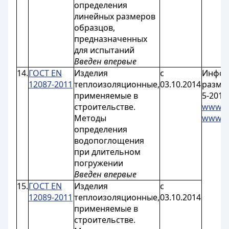
определения
линейных размеров
образцов,
предназначенных
для испытаний
Введен впервые
14.
ГОСТ EN
Изделия
с
Инфор
12087-2011
теплоизоляционные,
03.10.2014
разме
применяемые в
5-2014
строительстве.
www.ka
Методы
www.eg
определения
водопоглощения
при длительном
погружении
Введен впервые
15.
ГОСТ EN
Изделия
с
12089-2011
теплоизоляционные,
03.10.2014
применяемые в
строительстве.