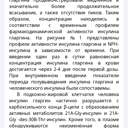
гларгина продемонстрировали медленное и
значительно более продолжительное
всасывание, а также отсутствие пиков. Таким
образом, концентрации находились в
соответствии с временным профилем
фармакодинамической активности инсулина
гларгина. На рисунке №1 представлены
профили активности инсулина гларгина и NPH-
инсулина в зависимости от времени. При
введении один раз в сутки равновесная
концентрация инсулина гларгина в крови
достигается через 2-4 дня после первой дозы.
При внутривенном введении показатели
периода полувыведения инсулина гларгина и
человеческого инсулина были сопоставимы.
В подкожно-жировой клетчатке человека
инсулин гларгин частично разрушается с
карбоксильного конца β-цепи с образованием
активных метаболитов 21А-Gly-инсулин и 21А-
Gly -des-30В-Thr-инсулин. Кроме того, в плазме
обнаруживаются неизменённая форма