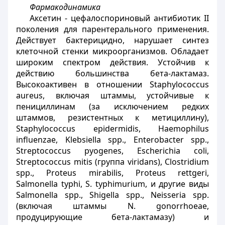
Фармакодинамика
Аксетин - цефалоспориновый антибиотик II
поколения для парентерального применения.
Действует бактерицидно, нарушает синтез
клеточной стенки микроорганизмов. Обладает
широким спектром действия. Устойчив к
действию большинства бета-лактамаз.
Высокоактивен в отношении Staphylococcus
aureus, включая штаммы, устойчивые к
пенициллинам (за исключением редких
штаммов, резистентных к метициллину),
Staphylococcus epidermidis, Haemophilus
influenzae, Klebsiella spp., Enterobacter spp.,
Streptococcus pyogenes, Escherichia coli,
Streptococcus mitis (группа viridans), Clostridium
spp., Proteus mirabilis, Proteus rettgeri,
Salmonella typhi, S. typhimurium, и другие виды
Salmonella spp., Shigella spp., Neisseria spp.
(включая штаммы N. gonorrhoeae,
продуцирующие бета-лактамазу) и