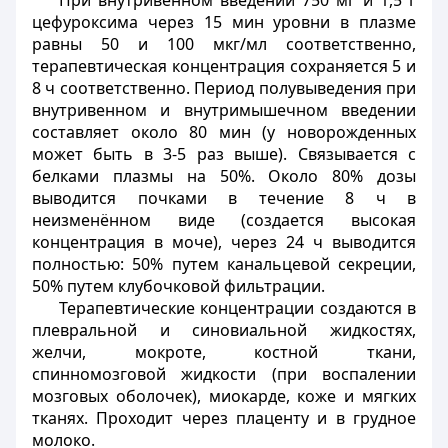
При внутривенном введении 750 мг и 1,5 г
цефуроксима через 15 мин уровни в плазме
равны 50 и 100 мкг/мл соответственно,
терапевтическая концентрация сохраняется 5 и
8 ч соответственно. Период полувыведения при
внутривенном и внутримышечном введении
составляет около 80 мин (у новорожденных
может быть в 3-5 раз выше). Связывается с
белками плазмы на 50%. Около 80% дозы
выводится почками в течение 8 ч в
неизменённом виде (создается высокая
концентрация в моче), через 24 ч выводится
полностью: 50% путем канальцевой секреции,
50% путем клубочковой фильтрации.
Терапевтические концентрации создаются в
плевральной и синовиальной жидкостях,
желчи, мокроте, костной ткани,
спинномозговой жидкости (при воспалении
мозговых оболочек), миокарде, коже и мягких
тканях. Проходит через плаценту и в грудное
молоко.