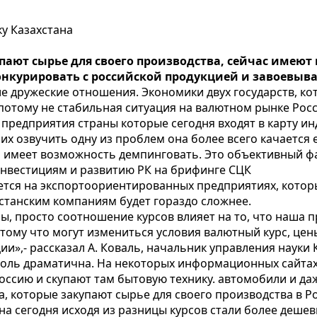
у Казахстана
пают сырье для своего производства, сейчас имеют 
нкурировать с российской продукцией и завоевыв
ие дружеские отношения. Экономики двух государств, к
потому не стабильная ситуация на валютном рынке Росс
 предприятия страны которые сегодня входят в карту ин
х озвучить одну из проблем она более всего качается е
я имеет возможность демпинговать. Это объективный фа
о инвестициям и развитию РК на брифинге СЦК
ается на экспортоориентированных предприятиях, котор
хстанским компаниям будет гораздо сложнее.
ы, просто соотношение курсов влияет на то, что наша 
потому что могут измениться условия валютный курс, цен
ии»,- рассказал А. Коваль, начальник управления науки 
столь драматична. На некоторых информационных сайта
ссию и скупают там бытовую технику. автомобили и да
а, которые закупают сырье для своего производства в Р
на сегодня исходя из разницы курсов стали более деш