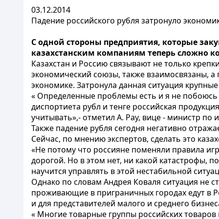
03.12.2014
Падение российского рубля затронуло экономик
С одной стороны предприятия, которые заку
казахстанским компаниям теперь сложно ко
Казахстан и Россию связывают не только крепк
экономический союзы, также взаимосвязаны, а 
экономике. Затронула данная ситуация крупные
« Определенные проблемы есть и я не побоюсь и
диспортиета рубл и тенге российская продукци
учитывать»,- отметил А. Рау, вице - министр п
Также падение рубля сегодня негативно отраж
Сейчас, по мнению экспертов, сделать это каза
«Не потому что россияне поменяли правила игр
дорогой. Но в этом нет, ни какой катастрофы, 
научится управлять в этой нестабильной ситуац
Однако по словам Андрея Коваля ситуация не 
проживающие в приграничных городах едут в Ро
и для представителей малого и среднего бизнес
« Многие товарные группы российских товаров 