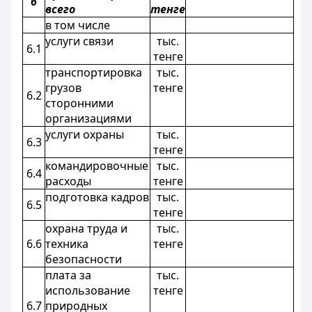
6
всего
тенге
в том числе
услуги связи
тыс.
6.1
тенге
транспортировка
тыс.
грузов
тенге
6.2
сторонними
организациями
услуги охраны
тыс.
6.3
тенге
командировочные
тыс.
6.4
расходы
тенге
подготовка кадров
тыс.
6.5
тенге
охрана труда и
тыс.
6.6
техника
тенге
безопасности
плата за
тыс.
использование
тенге
6.7
природных