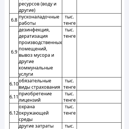
ресурсов (воду и
другие)
пусконаладочные
тыс.
6.8
работы
тенге
дезинфекция,
тыс.
дератизация
тенге
производственных
помещений,
6.9
вывоз мусора и
другие
коммунальные
услуги
обязательные
тыс.
6.10
виды страхования
тенге
приобретение
тыс.
6.11
лицензий
тенге
охрана
тыс.
6.12
окружающей
тенге
среды
другие затраты
тыс.