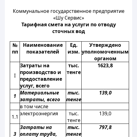
Коммунальное государственное предприятие
«Шу Сервис»
Тарифная смета на услуги по отводу
сточных вод
№
Наименование
Ед.
Утверждено
пп
показателей
изм.
уполномоченным
органом
Затраты на
тыс.
1623,8
производство и
тенге
I
предоставление
услуг, всего
Материальные
тыс.
139,0
1
затраты, всего
тенге
в том числе
электроэнергия
тыс.
139,0
1.1
тенге
Затраты на
тыс.
797,8
3
оплату труда,
тенге