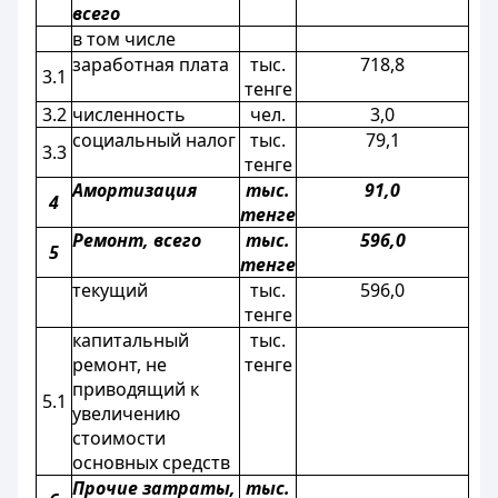
всего
в том числе
заработная плата
тыс.
718,8
3.1
тенге
3.2
численность
чел.
3,0
социальный налог
тыс.
79,1
3.3
тенге
Амортизация
тыс.
91,0
4
тенге
Ремонт, всего
тыс.
596,0
5
тенге
текущий
тыс.
596,0
тенге
капитальный
тыс.
ремонт, не
тенге
приводящий к
5.1
увеличению
стоимости
основных средств
Прочие затраты,
тыс.