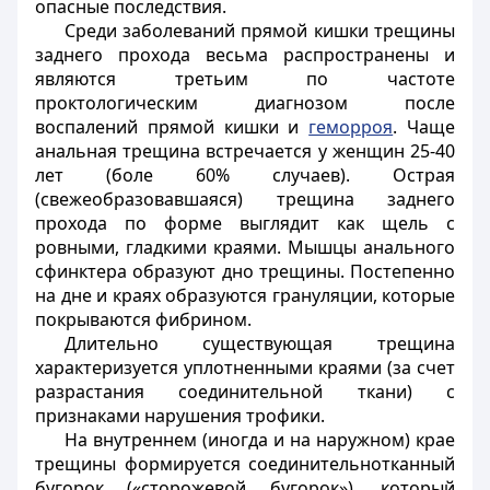
опасные последствия.
Среди заболеваний прямой кишки трещины
заднего прохода весьма распространены и
являются третьим по частоте
проктологическим диагнозом после
воспалений прямой кишки и
геморроя
. Чаще
анальная трещина встречается у женщин 25-40
лет (боле 60% случаев). Острая
(свежеобразовавшаяся) трещина заднего
прохода по форме выглядит как щель с
ровными, гладкими краями. Мышцы анального
сфинктера образуют дно трещины. Постепенно
на дне и краях образуются грануляции, которые
покрываются фибрином.
Длительно существующая трещина
характеризуется уплотненными краями (за счет
разрастания соединительной ткани) с
признаками нарушения трофики.
На внутреннем (иногда и на наружном) крае
трещины формируется соединительнотканный
бугорок («сторожевой бугорок»), который