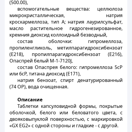
(500.00),
вспомогательные вещества: целлюлоза
микрокристаллическая, натрия
кроскармеллоза, тип А; натрия лаурилсульфат,
масло растительное гидрогенезированное,
кремния диоксид коллоидный безводный,
состав оболочки: гипромеллоза,
пропиленгликоль, метилпарагидроксибензоат
(Е218), пропилпарагидроксибензоат (Е216),
Опаспрей белый М-1-7120J,
состав Опаспрея белого: гипромеллоза 5сР
или 6сР, титана диоксид (Е171),
натрия бензоат, спирт денатурированный
(74 ОР), вода очищенная.
Описание
Таблетки капсуловидной формы, покрытые
оболочкой, белого или беловатого цвета, с
двояковыпуклой поверхностью, с маркировкой
«GX EG2» с одной стороны и гладкие - с другой.