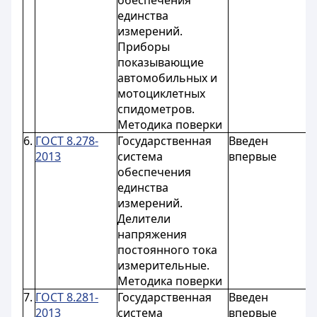
обеспечения
единства
измерений.
Приборы
показывающие
автомобильных и
мотоциклетных
спидометров.
Методика поверки
6.
ГОСТ 8.278-
Государственная
Введен
с
2013
система
впервые
0
обеспечения
единства
измерений.
Делители
напряжения
постоянного тока
измерительные.
Методика поверки
7.
ГОСТ 8.281-
Государственная
Введен
с
2013
система
впервые
0