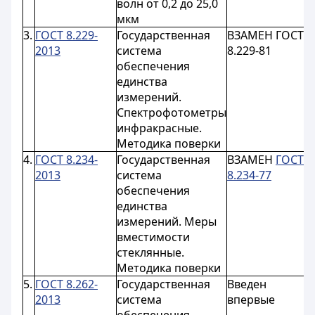
волн от 0,2 до 25,0
мкм
3.
ГОСТ 8.229-
Государственная
ВЗАМЕН ГОСТ
с
2013
система
8.229-81
0
обеспечения
единства
измерений.
Спектрофотометры
инфракрасные.
Методика поверки
4.
ГОСТ 8.234-
Государственная
ВЗАМЕН
ГОСТ
с
2013
система
8.234-77
0
обеспечения
единства
измерений. Меры
вместимости
стеклянные.
Методика поверки
5.
ГОСТ 8.262-
Государственная
Введен
с
2013
система
впервые
0