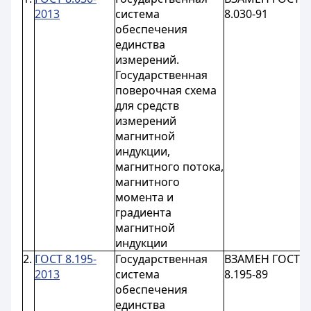
2013
система
8.030-91
0
обеспечения
единства
измерений.
Государственная
поверочная схема
для средств
измерений
магнитной
индукции,
магнитного потока,
магнитного
момента и
градиента
магнитной
индукции
2.
ГОСТ 8.195-
Государственная
ВЗАМЕН ГОСТ
с
2013
система
8.195-89
0
обеспечения
единства