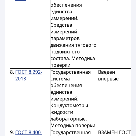
обеспечения
единства
измерений.
Средства
измерений
параметров
движения тягового
подвижного
состава. Методика
поверки
8.
ГОСТ 8.292-
Государственная
Введен
с
2013
система
впервые
0
обеспечения
единства
измерений.
Кондуктометры
жидкости
лабораторные.
Методика поверки
9.
ГОСТ 8.400-
Государственная
ВЗАМЕН ГОСТ
с