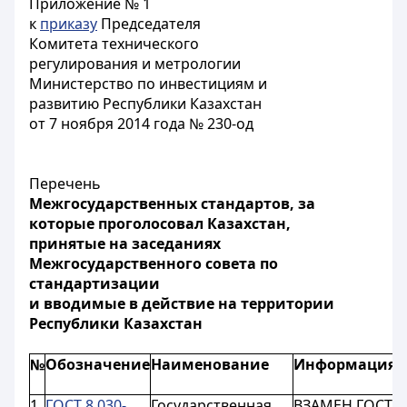
Приложение № 1
к
приказу
Председателя
Комитета технического
регулирования и метрологии
Министерство по инвестициям и
развитию Республики Казахстан
от 7 ноября 2014 года № 230-од
Перечень
Межгосударственных стандартов, за
которые проголосовал Казахстан,
принятые на заседаниях
Межгосударственного совета по
стандартизации
и вводимые в действие на территории
Республики Казахстан
№
Обозначение
Наименование
Информация
Д
в
1.
ГОСТ 8.030-
Государственная
ВЗАМЕН ГОСТ
с