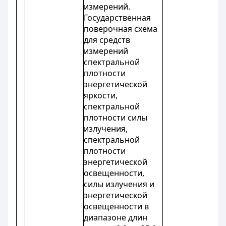
измерений.
Государственная
поверочная схема
для средств
измерений
спектральной
плотности
энергетической
яркости,
спектральной
плотности силы
излучения,
спектральной
плотности
энергетической
освещенности,
силы излучения и
энергетической
освещенности в
диапазоне длин