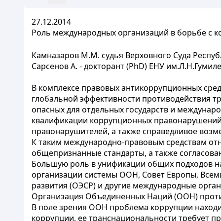
27.12.2014
Роль международных организаций в борьбе с 
Камназаров М.М. судья Верховного Суда Респуб
Сарсенов А. - докторант (PhD) ЕНУ им.Л.Н.Гумил
В комплексе правовых антикоррупционных сред
глобальной эффективности противодействия тр
опасных для отдельных государств и междунар
квалификации коррупционных правонарушений
правонарушителей, а также справедливое воз
К таким международно-правовым средствам отн
общепризнанные стандарты, а также согласова
Большую роль в унификации общих подходов на
организации системы ООН, Совет Европы, Всем
развития (ОЭСР) и другие международные орган
Организация Объединенных Наций (ООН) проти
В поле зрения ООН проблема коррупции находи
коррупции, ее транснациональности требует п