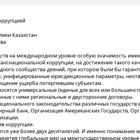
коррупцией
лики Казахстан
ева
ств на международном уровне особую значимость имею
анснациональной коррупции, на достижение такого ка
одного сообщества деяний, при котором были бы гара
, унифицированные юрисдикционные параметры, неотв
мещение ущерба потерпевшим субъектам.
осятся универсальные (единые для всех или большинст
нные с ними региональные и двусторонние договоры.
ционального законодательства различных государств 
ирный банк, Организация Американских Государств, Ор
изации.
в коррупции.
тся уже более двух десятилетий. И именно понимание 
ринятия глобальных мер на межгосударственном уровне 