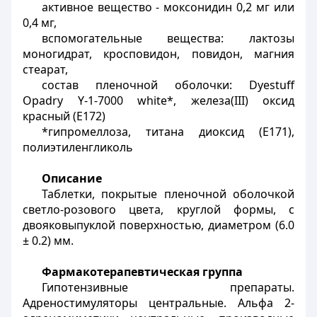
активное вещество - моксонидин 0,2 мг или
0,4 мг,
вспомогательные вещества: лактозы
моногидрат, кросповидон, повидон, магния
стеарат,
состав пленочной оболочки: Dyestuff
Opadry Y-1-7000 white*, железа(III) оксид
красный (Е172)
*гипромеллоза, титана диоксид (Е171),
полиэтиленгликоль
Описание
Таблетки, покрытые пленочной оболочкой
светло-розового цвета, круглой формы, с
двояковыпуклой поверхностью, диаметром (6.0
± 0.2) мм.
Фармакотерапевтическая группа
Гипотензивные препараты.
Адреностимуляторы центральные. Альфа 2-