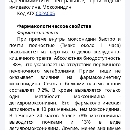
адреномиметики центральные, производные
имидазолина. Моксонидин.
Код АТХ
С02АС05
Фармакологическое свойства
Фармакокинетика
При приеме внутрь моксонидин быстро и
почти полностью (Тмакс около 1 часа)
всасывается из верхних отделов желудочно-
кишечного тракта. Абсолютная биодоступность
- 88%, что указывает на отсутствие первичного
печеночного метаболизма. Прием пищи не
оказывает влияния на фармакокинетику
моксонидина. Связь с белками плазмы крови
составляет 7,2%. В крови выявляется только
один метаболит моксонидина -
дегидромоксонидин. Его фармакологическая
активность в 10 раз меньше, чем моксонидина.
В течение 24 часов более 78% моксонидина
выводится почками и 13% в виде
дегидромоксонидина. Другие, менее значимые