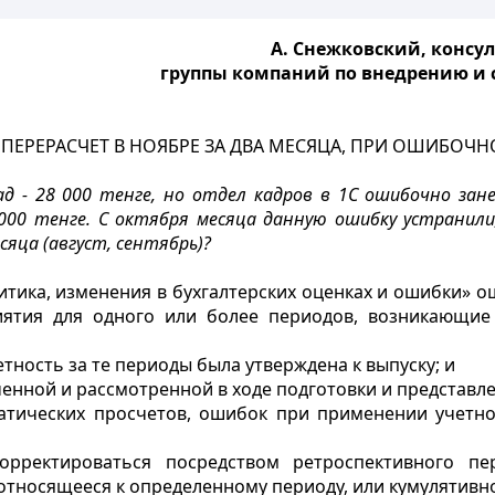
А. Снежковский, консул
группы компаний по внедрению и с
 ПЕРЕРАСЧЕТ В НОЯБРЕ ЗА ДВА МЕСЯЦА, ПРИ ОШИБОЧН
д - 28 000 тенге, но отдел кадров в 1С ошибочно занес
000 тенге. С октября месяца данную ошибку устранили,
сяца (август, сентябрь)?
тика, изменения в бухгалтерских оценках и ошибки» о
ятия для одного или более периодов, возникающие
етность за те периоды была утверждена к выпуску; и
енной и рассмотренной в ходе подготовки и представл
атических просчетов, ошибок при применении учетно
ректироваться посредством ретроспективного пер
относящееся к определенному периоду, или кумулятивн