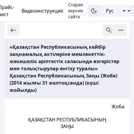
Старая
Прайс-
Видеоинструкция
версия
лист
сайта
«Қазақстан Республикасының кейбір
заңнамалық актілеріне мемлекеттік-
жекешелік әріптестік саласында өзгерістер
мен толықтырулар енгізу туралы»
Қазақстан Республикасының Заңы (Жоба)
(2014 жылғы 31 желтоқсанда) (күші
жойылды)
Жоба
ҚАЗАҚСТАН РЕСПУБЛИКАСЫНЫҢ
ЗАҢЫ