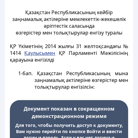
Қазақстан Республикасының кейбір
заңнамалық актілеріне мемлекеттік-жекешелік
әріптестік саласында
өзгерістер мен толықтырулар енгізу туралы
ҚР Үкіметінің 2014 жылғы 31 желтоқсандағы №
1414
Қаулысымен
ҚР Парламенті Мәжілісінің
қарауына енгізілді
1-бап.
Қазақстан Республикасының мына
заңнамалық актiлерiне өзгерiстер мен
толықтырулар енгiзiлсiн:
Документ показан в сокращенном
демонстрационном режиме
Для того, чтобы получить доступ к документу,
Вам нужно перейти по кнопке Войти и ввести
логин и пароль. Если у вас нет логина и