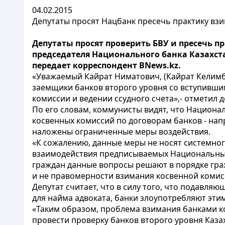
04.02.2015
Депутаты просят Нацбанк пресечь практику вз
Депутаты просят проверить БВУ и пресечь 
председателя Национального банка Казахст
передает корреспондент BNews.kz.
«Уважаемый Кайрат Ниматович, (Кайрат Келимб
заемщики банков второго уровня со вступивши
комиссии и ведении ссудного счета»,- отметил д
По его словам, коммунисты видят, что Нацио
косвенных комиссий по договорам банков - на
наложены ограниченные меры воздействия.
«К сожалению, данные меры не носят системно
взаимодействия предписываемых Национальным
граждан данные вопросы решают в порядке граж
и не правомерности взимания косвенной комисс
Депутат считает, что в силу того, что подав
для найма адвоката, банки злоупотребляют эти
«Таким образом, проблема взимания банками к
провести проверку банков второго уровня Каза