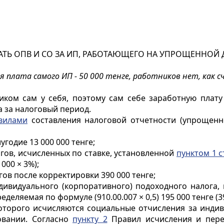
АТЬ ОПВ И СО ЗА ИП, РАБОТАЮЩЕГО НА УПРОЩЕННОЙ
ная плата самого ИП - 50 000 тенге, работников нет, ка
ом сам у себя, поэтому сам себе заработную плату 
а за налоговый период.
вилами
составления налоговой отчетности (упрощенн
угодие 13 000 000 тенге;
логов, исчисленных по ставке, установленной
пунктом 1 с
 000 × 3%);
огов после корректировки 390 000 тенге;
индивидуального (корпоративного) подоходного налога
ляемая по формуле (910.00.007 × 0,5) 195 000 тенге (390
с которого исчисляются социальные отчисления за инд
овании. Согласно
пункту 2
Правил исчисления и пере