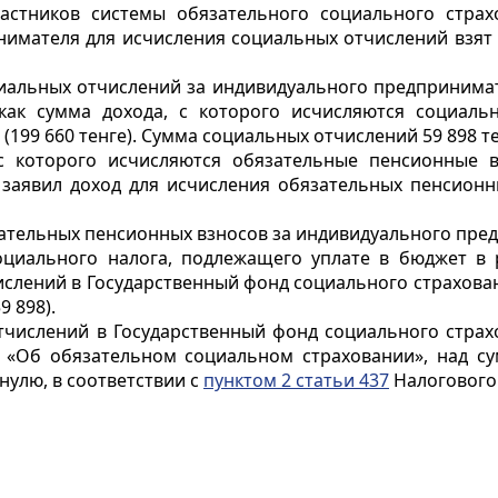
астников системы обязательного социального страх
мателя для исчисления социальных отчислений взят у
оциальных отчислений за индивидуального предпринима
 как сумма дохода, с которого исчисляются социал
99 660 тенге). Сумма социальных отчислений 59 898 тенг
, с которого исчисляются обязательные пенсионные 
аявил доход для исчисления обязательных пенсионных
язательных пенсионных взносов за индивидуального предп
 социального налога, подлежащего уплате в бюджет 
лений в Государственный фонд социального страхования
9 898).
числений в Государственный фонд социального страхо
а «Об обязательном социальном страховании», над сум
нулю, в соответствии с
пунктом 2 статьи 437
Налогового 