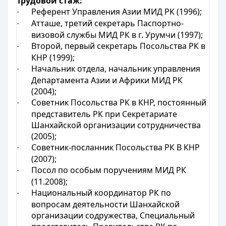
Трудовой стаж:
Референт Управления Азии МИД РК (1996);
·
Атташе, третий секретарь Паспортно-
·
визовой службы МИД РК в г. Урумчи (1997);
Второй, первый секретарь Посольства РК в
·
КНР (1999);
Начальник отдела, начальник управления
·
Департамента Азии и Африки МИД РК
(2004);
Советник Посольства РК в КНР, постоянный
·
представитель РК при Секретариате
Шанхайской организации сотрудничества
(2005);
Советник-посланник Посольства РК В КНР
·
(2007);
Посол по особым поручениям МИД РК
·
(11.2008);
Национальный координатор РК по
·
вопросам деятельности Шанхайской
организации содружества, Специальный