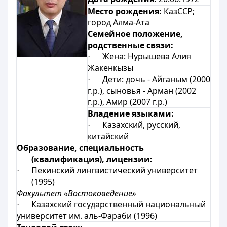
Место рождения:
КазССР;
город Алма-Ата
Семейное положение,
родственные связи:
Жена: Нурышева Алия
·
Жакенкызы
Дети: дочь - Айганым (2000
·
г.р.), сыновья - Арман (2002
г.р.), Амир (2007 г.р.)
Владение языками:
Казахский, русский,
·
китайский
Образование, специальность
(квалификация), лицензии:
Пекинский лингвистический университет
·
(1995)
Факультет «Востоковедение»
Казахский государственный национальный
·
университет им. аль-Фараби (1996)