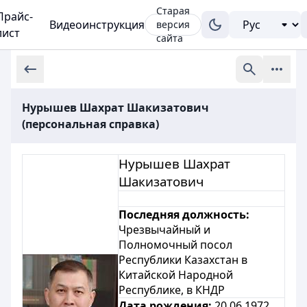
Старая
Прайс-
Видеоинструкция
версия
лист
сайта
Нурышев Шахрат Шакизатович
(персональная справка)
Нурышев Шахрат
Шакизатович
Последняя должность:
Чрезвычайный и
Полномочный посол
Республики Казахстан в
Китайской Народной
Республике, в КНДР
Дата рождения:
20.06.1972