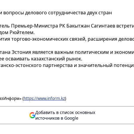
и вопросы делового сотрудничества двух стран
ль Премьер-Министра РК Бакытжан Сагинтаев встретилс
дом Рюйтелем.
вития торгово-экономических связей, расширения делов
стана Эстония является важным политическим и эконом
е осваивать казахстанский рынок.
танско-эстонского партнерства и значительный потенц
азИнформ» (
https://www.inform.kz
)
Добавить в список основных
источников в Google