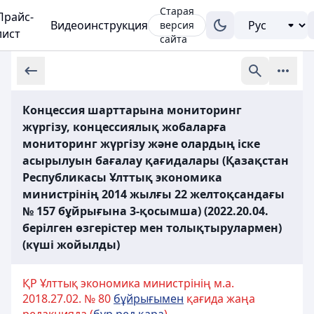
Старая
Прайс-
Видеоинструкция
версия
лист
сайта
Концессия шарттарына мониторинг
жүргізу, концессиялық жобаларға
мониторинг жүргізу және олардың іске
асырылуын бағалау қағидалары (Қазақстан
Республикасы Ұлттық экономика
министрінің 2014 жылғы 22 желтоқсандағы
№ 157 бұйрығына 3-қосымша) (2022.20.04.
берілген өзгерістер мен толықтырулармен)
(күші жойылды)
ҚР Ұлттық экономика министрінің м.а.
2018.27.02. № 80
бұйрығымен
қағида жаңа