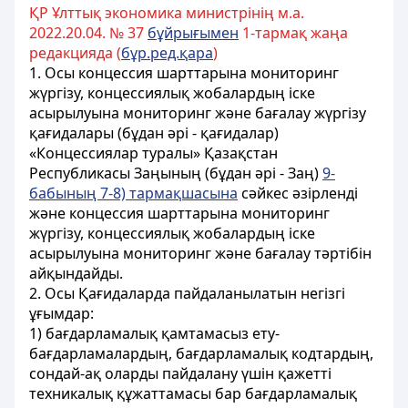
ҚР Ұлттық экономика министрінің м.а.
2022.20.04. № 37
бұйрығымен
1-тармақ жаңа
редакцияда (
бұр.ред.қара
)
1. Осы концессия шарттарына мониторинг
жүргізу, концессиялық жобалардың іске
асырылуына мониторинг және бағалау жүргізу
қағидалары (бұдан әрі - қағидалар)
«Концессиялар туралы» Қазақстан
Республикасы Заңының (бұдан әрі - Заң)
9-
бабының 7-8) тармақшасына
сәйкес әзірленді
және концессия шарттарына мониторинг
жүргізу, концессиялық жобалардың іске
асырылуына мониторинг және бағалау тәртібін
айқындайды.
2. Осы Қағидаларда пайдаланылатын негізгі
ұғымдар:
1) бағдарламалық қамтамасыз ету-
бағдарламалардың, бағдарламалық кодтардың,
сондай-ақ оларды пайдалану үшін қажетті
техникалық құжаттамасы бар бағдарламалық