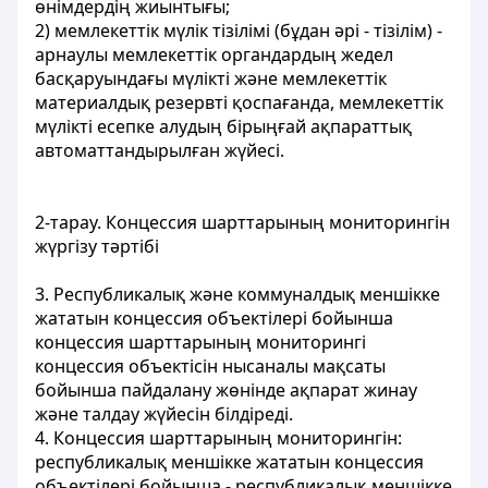
өнімдердің жиынтығы;
2) мемлекеттік мүлік тізілімі (бұдан әрі - тізілім) -
арнаулы мемлекеттік органдардың жедел
басқаруындағы мүлікті және мемлекеттік
материалдық резервті қоспағанда, мемлекеттік
мүлікті есепке алудың бірыңғай ақпараттық
автоматтандырылған жүйесі.
2-тарау. Концессия шарттарының мониторингін
жүргізу тәртібі
3. Республикалық және коммуналдық меншікке
жататын концессия объектілері бойынша
концессия шарттарының мониторингі
концессия объектісін нысаналы мақсаты
бойынша пайдалану жөнінде ақпарат жинау
және талдау жүйесін білдіреді.
4. Концессия шарттарының мониторингін:
республикалық меншікке жататын концессия
объектілері бойынша - республикалық меншікке