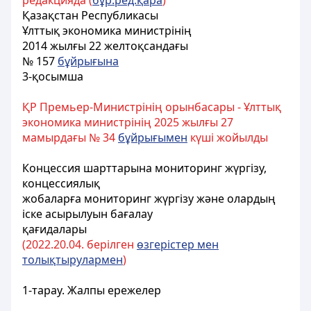
редакцияда (
бұр.ред.қара
)
Қазақстан Республикасы
Ұлттық экономика министрінің
2014 жылғы 22 желтоқсандағы
№ 157
бұйрығына
3-қосымша
ҚР Премьер-Министрінің орынбасары - Ұлттық
экономика министрінің 2025 жылғы 27
мамырдағы № 34
бұйрығымен
күші жойылды
Концессия шарттарына мониторинг жүргізу,
концессиялық
жобаларға мониторинг жүргізу және олардың
іске асырылуын бағалау
қағидалары
(2022.20.04. берілген
өзгерістер мен
толықтырулармен
)
1-тарау. Жалпы ережелер