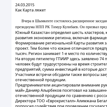
24.03.2015
Как Карта ляжет
Вчера в Шымкенте состоялось расширенное заседан
президиума НПП РК Тимур Кулибаев. Он призвал пред
Южный Казахстан определил шесть кластеров, к
развития экономики региона, включая фармацев
Формирование региональной Карты развития за
проект. Тем более что южане отличаются предп
тысяч. Регион занимает 1-е место по количест
На вторую пятилетку ГПИИР здесь заявлено 74 пр
человек будут трудоустроены на время строите
предприятий, сумма инвестиций в которые дости
Участники встречи обсудили также вопросы зак
отечественной продукции.
Предприниматели акцентировали внимание руко
май» Данияр Алырбеков посетовал на завышенн
отечественной продукции по сравнению с росси
Директора ТОО «Еврокристалл» Алимжана Бегал
попросил содействия при проведении государс