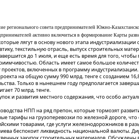
ие регионального совета предпринимателей Южно-Казахстанской
принимателей активно включиться в формирование Карты развит
оторые лягут в основу нового этапа индустриализации
тику, текстильную отрасль, выпуск строительных матер
вершится до 1 июля, и еще есть время для того, чтоб
риимчивостью. Область имеет самое большое количество
ву проектов, включенных в программу индустриализации.
оекта на общую сумму 990 млрд. тенге с созданием 16,8
льства. Только в нынешнем году предполагается заверши
гает 70 млрд. тенге.
упок и развития местного содержания, что особо актуал
водства НПП на ряд препон, которые тормозят развити
ые тарифы на грузоперевозки по железной дороге, что
йскими товарами, где услуги железнодорожников в раз
иева беспокоит ликвидность национальной валюты. Ди
твенных закупок строительных материалов. Обсуждены в