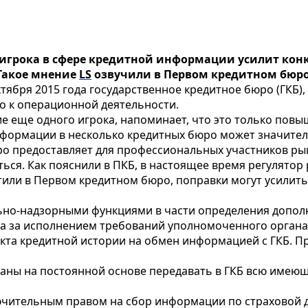
 игрока в сфере кредитной информации усилит кон
 Такое мнение
LS
озвучили в Первом кредитном бюро
ктября 2015 года
государственное кредитное бюро (ГКБ)
о к операционной деятельности.
 еще одного игрока, напоминает, что это только повыш
формации в несколько кредитных бюро может значител
о предоставляет для профессиональных участников рын
ься. Как пояснили в ПКБ, в настоящее время регулятор
тили в Первом кредитном бюро, поправки могут усилить 
ольно-надзорными функциями в части определения допол
 за исполнением требований уполномоченного органа 
екта кредитной истории на обмен информацией с ГКБ. П
язаны на постоянной основе передавать в ГКБ всю име
ключительным правом на сбор информации по страховой