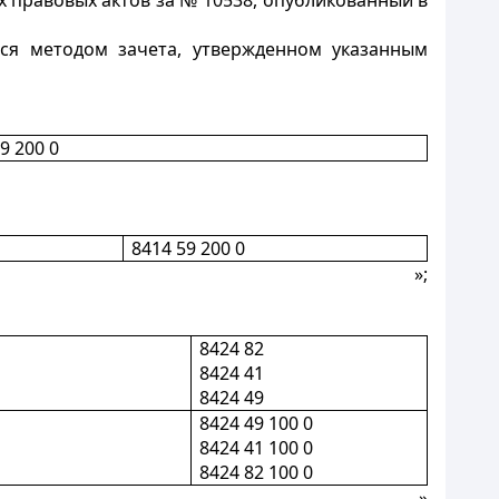
 правовых актов за № 10538, опубликованный в
ся методом зачета, утвержденном указанным
9 200 0
8414 59 200 0
»;
8424 82
8424 41
8424 49
8424 49 100 0
8424 41 100 0
8424 82 100 0
»