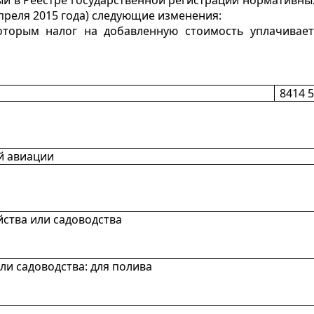
й в Реестре государственной регистрации нормативных
преля 2015 года) следующие изменения:
торым налог на добавленную стоимость уплачивает
8414 5
й авиации
йства или садоводства
ли садоводства: для полива