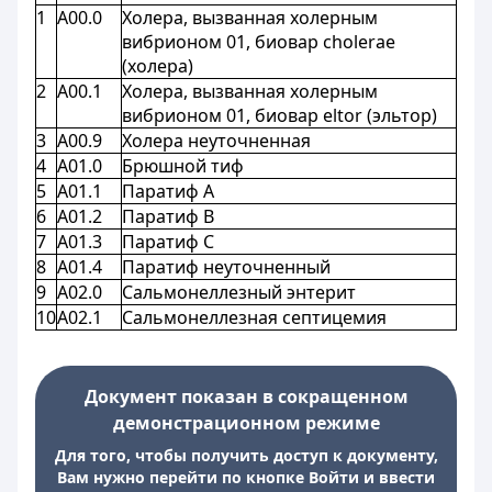
1
A00.0
Холера, вызванная холерным
вибрионом 01, биовар cholerae
(холера)
2
A00.1
Холера, вызванная холерным
вибрионом 01, биовар eltor (эльтор)
3
A00.9
Холера неуточненная
4
A01.0
Брюшной тиф
5
A01.1
Паратиф A
6
A01.2
Паратиф B
7
A01.3
Паратиф C
8
A01.4
Паратиф неуточненный
9
A02.0
Сальмонеллезный энтерит
10
A02.1
Сальмонеллезная септицемия
Документ показан в сокращенном
демонстрационном режиме
Для того, чтобы получить доступ к документу,
Вам нужно перейти по кнопке Войти и ввести