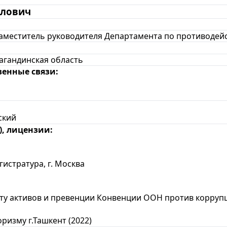
алович
Заместитель руководителя Департамента по противодей
агандинская область
венные связи:
ский
, лицензии:
стратура, г. Москва
 активов и превенции Конвенции ООН против коррупции,
изму г.Ташкент (2022)