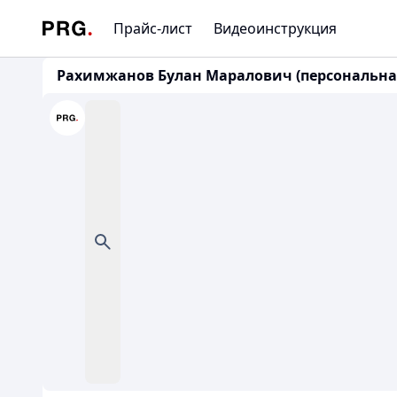
Прайс-лист
Видеоинструкция
Рахимжанов Булан Маралович (персональная