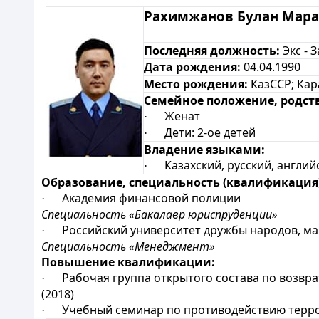
Рахимжанов Булан Мар
Последняя должность:
Экс - 
Дата рождения:
04.04.1990
Место рождения:
КазССР; Кар
Семейное положение, родст
Женат
·
Дети: 2-ое детей
·
Владение языками:
Казахский, русский, англий
·
Образование, специальность (квалификация)
Академия финансовой полиции
·
Специальность «Бакалавр юриспруденции»
Российский университет дружбы народов, маги
·
Специальность «Менеджмент»
Повышение квалификации:
Рабочая группа открытого состава по возврату
·
(2018)
Учебный семинар по противодействию террор
·