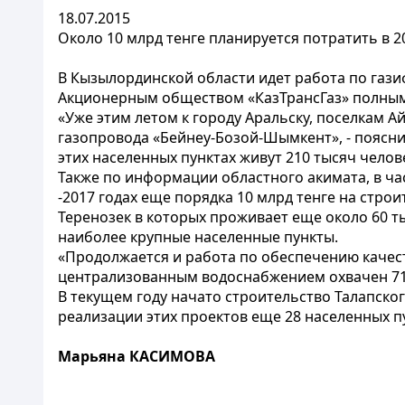
18.07.2015
Около 10 млрд тенге планируется потратить в 
В Кызылординской области идет работа по гази
Акционерным обществом «КазТрансГаз» полным 
«Уже этим летом к городу Аральску, поселкам А
газопровода «Бейнеу-Бозой-Шымкент», - поясни
этих населенных пунктах живут 210 тысяч челов
Также по информации областного акимата, в ча
-2017 годах еще порядка 10 млрд тенге на стро
Теренозек в которых проживает еще около 60 т
наиболее крупные населенные пункты.
«Продолжается и работа по обеспечению качест
централизованным водоснабжением охвачен 71%
В текущем году начато строительство Талапско
реализации этих проектов еще 28 населенных п
Марьяна КАСИМОВА