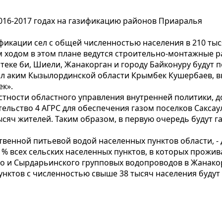
2016-2017 годах на газификацию районов Приаралья
фикации сел с общей численностью населения в 210 тыс
ходом в этом плане ведутся строительно-монтажные р
йтеке би, Шиели, Жанакорган и городу Байконуру будут
л аким Кызылординской области Крымбек Кушербаев, выс
ек».
стности областного управления внутренней политики, д
ительство 4 АГРС для обеспечения газом поселков Сакса
ысяч жителей. Таким образом, в первую очередь будут 
венной питьевой водой населенных пунктов области, - 
 всех сельских населенных пунктов, в которых прожива
го и Сырдарьинского групповых водопроводов в Жанакор
унктов с численностью свыше 38 тысяч населения буду