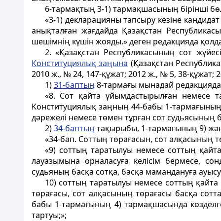
6-тармақтың 3-1) тармақшасының бірінші бөл
«3-1) декларацияны тапсыру кезіне кандидат
анықталған жағдайда Қазақстан Республикас
шешiмнiң күшiн жояды.» деген редакцияда қолда
2. «Қазақстан Республикасының сот жүйе
Конституциялық заңына
(Қазақстан Республикас
2010 ж., № 24, 147-құжат; 2012 ж., № 5, 38-құжат; 
1)
31-баптың
8-тармағы мынадай редакцияда
«8. Сот қайта ұйымдастырылған немесе та
Конституциялық заңның 44-бабы 1-тармағының 4
дәрежелi немесе төмен тұрған сот судьясының 
2)
34-баптың
тақырыбы, 1-тармағының 9) жә
«34-бап. Соттың төрағасын, сот алқасының т
«9) соттың таратылуы немесе соттың қайта
лауазымына орналасуға келісім бермесе, со
судьяның басқа сотқа, басқа мамандануға ауысу
10) соттың таратылуы немесе соттың қайта 
төрағасы, сот алқасының төрағасы басқа сотт
бабы 1-тармағының 4) тармақшасында көзделге
тартуы;»;