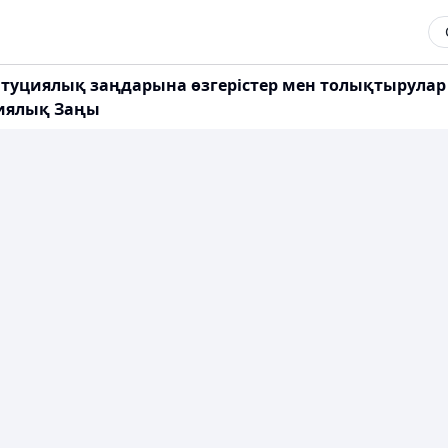
туциялық заңдарына өзгерістер мен толықтырулар
циялық Заңы