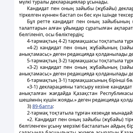
мүлкi туралы декларациялар ұсынады.
Кандидат пен оның зайыбы (жұбайы) деклара
тіркелген күннен бастап он бес күн ішiнде тексер
Бұл ретте кандидат пен оның зайыбының (ж
талаптарын алған ұйымдар сұратылған ақпаратт
белгіленіп, осы бөліктердің;
4-тармақтың 4-2) тармақшасы тоқтатыла тұр
«4-2) кандидат пен оның жұбайының (зайы
анықтамасы;» деген редакцияда қолданылады де
5-тармақтың 3-2) тармақшасы тоқтатыла тұр
«3-2) кандидат пен оның жұбайының (зайы
анықтамасы;» деген редакцияда қолданылады де
6-тармақтың 3-1) тармақшасының бірінші бөл
«3-1) декларацияны тапсыру кезіне кандидат
анықталған жағдайда Қазақстан Республикас
шешiмнiң күшiн жояды.» деген редакцияда қолдан
3)
89-бапта
:
2-тармақ тоқтатыла тұрған кезеңде мынадай
«2. Кандидат пен оның зайыбы (жұбайы) тір
белгіленген ұсыну мерзімі басталатын айдың бі
саласында басшылықты жүзеге асыратын Қазақс