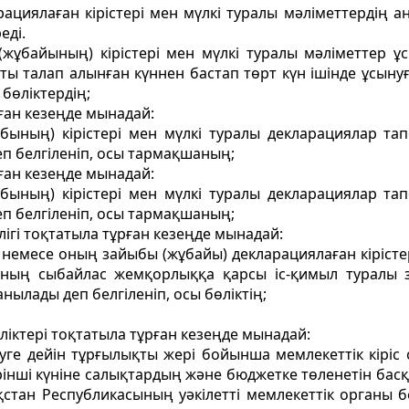
циялаған кірістері мен мүлкi туралы мәлiметтердiң а
еді.
ұбайының) кірістері мен мүлкi туралы мәліметтер ұс
ы талап алынған күннен бастап төрт күн iшiнде ұсынуғ
 бөліктердің;
ған кезеңде мынадай:
бының) кірістері мен мүлкі туралы декларациялар тап
п белгіленіп, осы тармақшаның;
ған кезеңде мынадай:
бының) кірістері мен мүлкi туралы декларациялар тап
п белгіленіп, осы тармақшаның;
ігі тоқтатыла тұрған кезеңде мынадай:
 немесе оның зайыбы (жұбайы) декларациялаған кірістер
ының сыбайлас жемқорлыққа қарсы іс-қимыл туралы з
ылады деп белгіленіп, осы бөліктің;
ліктері тоқтатыла тұрған кезеңде мынадай:
уге дейін тұрғылықты жері бойынша мемлекеттік кіріс
рiнші күніне салықтардың және бюджетке төленетін басқа
тан Республикасының уәкілетті мемлекеттік органы бел