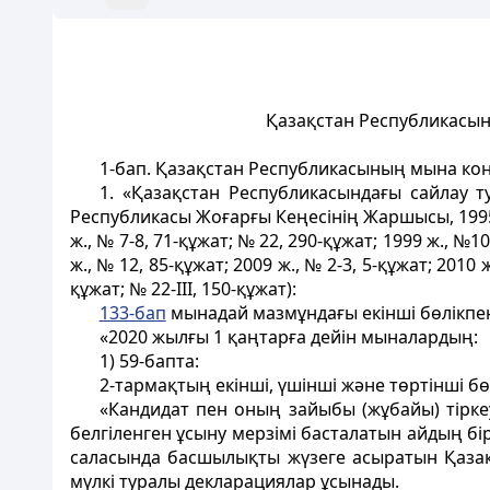
Қазақстан Республикасын
1-бап.
Қазақстан Республикасының мына конс
1. «Қазақстан Республикасындағы сайлау 
Республикасы Жоғарғы Кеңесінің Жаршысы, 1995 
ж., № 7-8, 71-құжат; № 22, 290-құжат; 1999 ж., №10
ж., № 12, 85-құжат; 2009 ж., № 2-3, 5-құжат; 2010 
құжат; № 22-III, 150-құжат):
133-бап
мынадай мазмұндағы екінші бөлікпе
«2020 жылғы 1 қаңтарға дейін мыналардың:
1) 59-бапта:
2-тармақтың екінші, үшінші және төртінші бө
«Кандидат пен оның зайыбы (жұбайы) тiрке
белгіленген ұсыну мерзімі басталатын айдың бi
саласында басшылықты жүзеге асыратын Қазақс
мүлкi туралы декларациялар ұсынады.