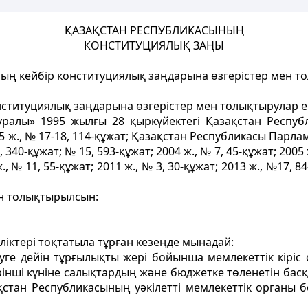
ҚАЗАҚСТАН РЕСПУБЛИКАСЫНЫҢ
КОНСТИТУЦИЯЛЫҚ ЗАҢЫ
ың кейбір конституциялық заңдарына өзгерістер мен то
титуциялық заңдарына өзгерістер мен толықтырулар енг
туралы» 1995 жылғы 28 қыркүйектегі Қазақстан Респ
ж., № 17-18, 114-құжат; Қазақстан Республикасы Парламе
, 340-құжат; № 15, 593-құжат; 2004 ж., № 7, 45-құжат; 2005 
ж., № 11, 55-құжат; 2011 ж., № 3, 30-құжат; 2013 ж., №17, 84
н толықтырылсын:
ліктері тоқтатыла тұрған кезеңде мынадай:
уге дейін тұрғылықты жері бойынша мемлекеттік кіріс
рiнші күніне салықтардың және бюджетке төленетін басқа
тан Республикасының уәкілетті мемлекеттік органы бел