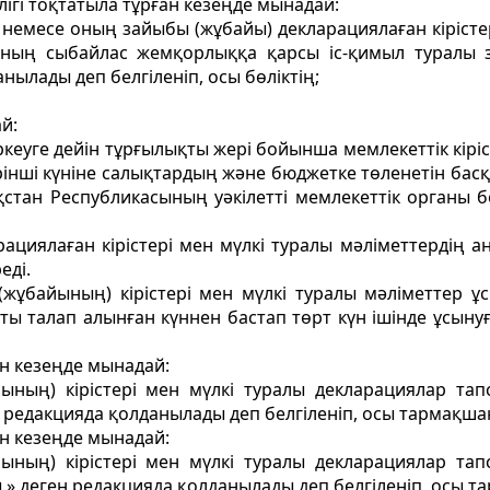
ігі тоқтатыла тұрған кезеңде мынадай:
 немесе оның зайыбы (жұбайы) декларациялаған кірістер
ының сыбайлас жемқорлыққа қарсы іс-қимыл туралы з
ылады деп белгіленіп, осы бөліктің;
й:
ркеуге дейін тұрғылықты жерi бойынша мемлекеттік кір
рінші күніне салықтардың және бюджетке төленетін басқа
тан Республикасының уәкілетті мемлекеттік органы бел
циялаған кірістері мен мүлкі туралы мәлiметтердiң а
едi.
ұбайының) кірістері мен мүлкі туралы мәліметтер ұс
ы талап алынған күннен бастап төрт күн iшiнде ұсынуғ
н кезеңде мынадай:
ның) кірістері мен мүлкі туралы декларациялар тап
н редакцияда қолданылады деп белгіленіп, осы тармақш
н кезеңде мынадай:
ның) кірістері мен мүлкі туралы декларациялар тап
» деген редакцияда қолданылады деп белгіленіп, осы 