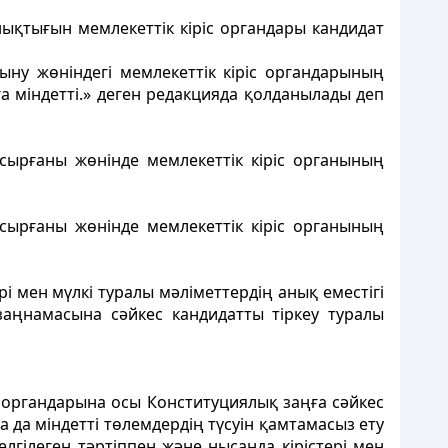
нықтығын мемлекеттік кіріс органдары кандидат
ыну жөніндегі мемлекеттік кіріс органдарының
а міндетті.» деген редакцияда қолданылады деп
сырғаны жөнінде мемлекеттік кіріс органының
сырғаны жөнінде мемлекеттік кіріс органының
і мен мүлкi туралы мәлiметтердің анық еместiгi
аңнамасына сәйкес кандидатты тiркеу туралы
с органдарына осы Конституциялық заңға сәйкес
 да міндетті төлемдердің түсуін қамтамасыз ету
гілеген тәртіппен және нысанда кірістері мен