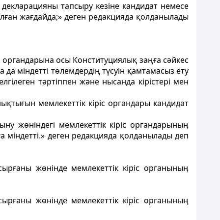
декларацияны тапсыру кезіне кандидат немесе
алған жағдайда;» деген редакцияда қолданылады
іс органдарына осы Конституциялық заңға сәйкес
 да міндетті төлемдердің түсуін қамтамасыз ету
гiлеген тәртіппен және нысанда кірістері мен
нықтығын мемлекеттік кіріс органдары кандидат
ыну жөніндегі мемлекеттік кіріс органдарының
а міндетті.» деген редакцияда қолданылады деп
сырғаны жөнінде мемлекеттік кіріс органының
сырғаны жөнінде мемлекеттік кіріс органының