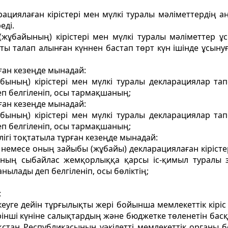
циялаған кірістері мен мүлкi туралы мәлiметтердiң а
еді.
ұбайының) кірістері мен мүлкi туралы мәліметтер ұс
ы талап алынған күннен бастап төрт күн iшiнде ұсынуғ
ған кезеңде мынадай:
бының) кірістері мен мүлкі туралы декларациялар тап
п белгіленіп, осы тармақшаның;
ған кезеңде мынадай:
бының) кірістері мен мүлкi туралы декларациялар тап
п белгіленіп, осы тармақшаның;
ігі тоқтатыла тұрған кезеңде мынадай:
 немесе оның зайыбы (жұбайы) декларациялаған кірістер
ының сыбайлас жемқорлыққа қарсы іс-қимыл туралы з
ылады деп белгіленіп, осы бөліктің;
:
кеуге дейін тұрғылықты жері бойынша мемлекеттік кірі
рінші күніне салықтардың және бюджетке төленетін басқа
тан Республикасының уәкілетті мемлекеттік органы бел