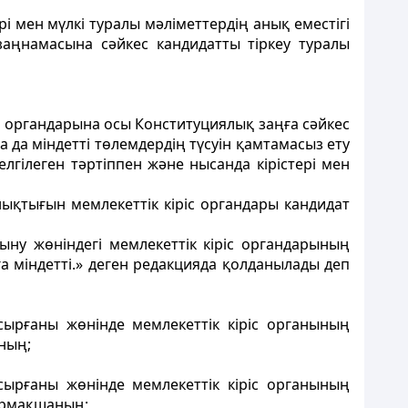
і мен мүлкі туралы мәлiметтердiң анық еместiгі
аңнамасына сәйкес кандидатты тiркеу туралы
іс органдарына осы Конституциялық заңға сәйкес
 да міндетті төлемдердің түсуін қамтамасыз ету
гілеген тәртіппен және нысанда кірістері мен
нықтығын мемлекеттік кіріс органдары кандидат
ыну жөніндегі мемлекеттік кіріс органдарының
а міндетті.» деген редакцияда қолданылады деп
сырғаны жөнінде мемлекеттік кіріс органының
аның;
сырғаны жөнінде мемлекеттік кіріс органының
тармақшаның;