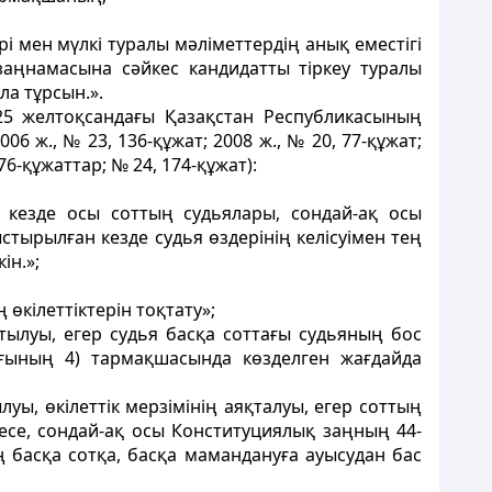
і мен мүлкі туралы мәліметтердің анық еместiгi
аңнамасына сәйкес кандидатты тiркеу туралы
ла тұрсын.».
25 желтоқсандағы Қазақстан Республикасының
6 ж., № 23, 136-құжат; 2008 ж., № 20, 77-құжат;
 76-құжаттар; № 24, 174-құжат):
 кезде осы соттың судьялары, сондай-ақ осы
тырылған кезде судья өздерінің келiсуiмен тең
iн.»;
өкiлеттiктерiн тоқтату»;
тылуы, егер судья басқа соттағы судьяның бос
ағының 4) тармақшасында көзделген жағдайда
ы, өкiлеттiк мерзiмiнің аяқталуы, егер соттың
есе, сондай-ақ осы Конституциялық заңның 44-
 басқа сотқа, басқа мамандануға ауысудан бас