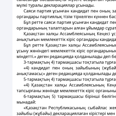
мүлкi туралы декларациялар ұсынады.
Саяси партия ұсынған кандидат пен оның за
органдары партиялық тізім тіркелген күннен баст
Бұл ретте саяси партия ұсынған кандидат пе
органдарының талаптарын алған ұйымдар сұратыл
Қазақстан халқы Ассамблеясының Кеңесі ұс
анықтығын мемлекеттік кіріс органдары кандидат
Бұл ретте Қазақстан халқы Ассамблеясыны
ұсыну жөніндегі мемлекеттік кіріс органдарыны
міндетті.» деген редакцияда қолданылады деп бе
3-тармақтың 4) тармақшасы тоқтатыла тұрға
«4) кандидат пен оның зайыбының (жұбайы
анықтамасы;» деген редакцияда қолданылады де
5-тармақтың 4) тармақшасы тоқтатыла тұрға
«4) Қазақстан халқы Ассамблеясының Кеңе
тапсырғаны жөнінде мемлекеттік кіріс органын
6-тармақтың 5) тармақшасы бірінші бөлігі
мынадай:
«Қазақстан Республикасының сыбайлас жем
зайыбы (жұбайы) декларациялаған кірістері мен 