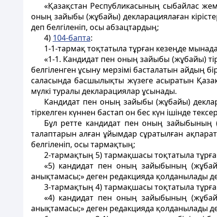
«Қазақстан Республикасының сыбайлас жем
оның зайыбы (жұбайы) декларациялаған кірісте
деп белгіленіп, осы абзацтардың;
4)
104-бапта
:
1-1-тармақ тоқтатыла тұрған кезеңде мынада
«1-1. Кандидат пен оның зайыбы (жұбайы) тi
белгіленген ұсыну мерзiмi басталатын айдың бi
саласында басшылықты жүзеге асыратын Қазақс
мүлкі туралы декларациялар ұсынады.
Кандидат пен оның зайыбы (жұбайы) деклара
тiркелген күннен бастап он бес күн iшiнде тексер
Бұл ретте кандидат пен оның зайыбының (ж
талаптарын алған ұйымдар сұратылған ақпаратт
белгіленіп, осы тармақтың;
2-тармақтың 5) тармақшасы тоқтатыла тұрға
«5) кандидат пен оның зайыбының (жұбайы
анықтамасы;» деген редакцияда қолданылады де
3-тармақтың 4) тармақшасы тоқтатыла тұрға
«4) кандидат пен оның зайыбының (жұбайы
анықтамасы;» деген редакцияда қолданылады де