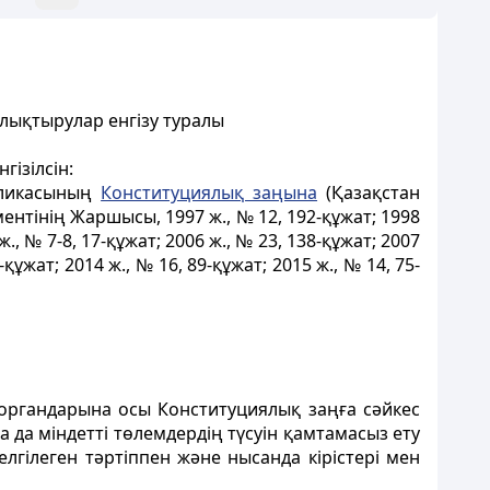
лықтырулар енгізу туралы
ізілсін:
убликасының
Конституциялық заңына
(Қазақстан
нтінің Жаршысы, 1997 ж., № 12, 192-құжат; 1998
ж., № 7-8, 17-құжат; 2006 ж., № 23, 138-құжат; 2007
-құжат; 2014 ж., № 16, 89-құжат; 2015 ж., № 14, 75-
 органдарына осы Конституциялық заңға сәйкес
 да міндетті төлемдердің түсуін қамтамасыз ету
гiлеген тәртіппен және нысанда кірістері мен