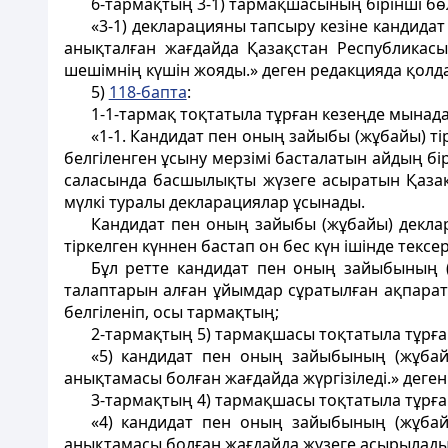
6-тармақтың 3-1) тармақшасының бірінші бөл
«3-1) декларацияны тапсыру кезіне кандидат
анықталған жағдайда Қазақстан Республикас
шешiмнiң күшiн жояды.» деген редакцияда қолдан
5)
118-бапта
:
1-1-тармақ тоқтатыла тұрған кезеңде мынада
«1-1. Кандидат пен оның зайыбы (жұбайы) ті
белгіленген ұсыну мерзімі басталатын айдың бі
саласында басшылықты жүзеге асыратын Қазақс
мүлкі туралы декларациялар ұсынады.
Кандидат пен оның зайыбы (жұбайы) деклара
тiркелген күннен бастап он бес күн ішінде тексер
Бұл ретте кандидат пен оның зайыбының (ж
талаптарын алған ұйымдар сұратылған ақпаратт
белгіленіп, осы тармақтың;
2-тармақтың 5) тармақшасы тоқтатыла тұрға
«5) кандидат пен оның зайыбының (жұбайы
анықтамасы болған жағдайда жүргізіледі.» деге
3-тармақтың 4) тармақшасы тоқтатыла тұрға
«4) кандидат пен оның зайыбының (жұбайы
анықтамасы болған жағдайда жүзеге асырылады.