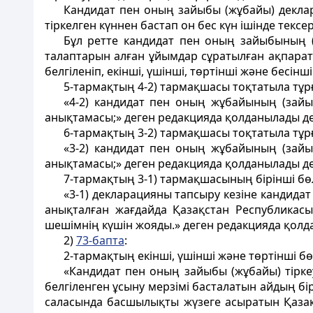
Кандидат пен оның зайыбы (жұбайы) деклара
тіркелген күннен бастап он бес күн ішiнде тексер
Бұл ретте кандидат пен оның зайыбының (ж
талаптарын алған ұйымдар сұратылған ақпаратт
белгіленіп, екінші, үшінші, төртінші және бесінші
5-тармақтың 4-2) тармақшасы тоқтатыла тұр
«4-2) кандидат пен оның жұбайының (зайы
анықтамасы;» деген редакцияда қолданылады де
6-тармақтың 3-2) тармақшасы тоқтатыла тұр
«3-2) кандидат пен оның жұбайының (зайы
анықтамасы;» деген редакцияда қолданылады де
7-тармақтың 3-1) тармақшасының бірінші бөл
«3-1) декларацияны тапсыру кезіне кандидат
анықталған жағдайда Қазақстан Республикас
шешiмнiң күшiн жояды.» деген редакцияда қолдан
2)
73-бапта
:
2-тармақтың екінші, үшінші және төртінші бө
«Кандидат пен оның зайыбы (жұбайы) тiрке
белгіленген ұсыну мерзімі басталатын айдың бi
саласында басшылықты жүзеге асыратын Қазақс