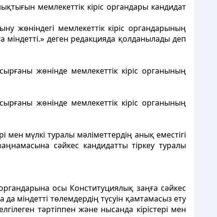
нықтығын мемлекеттік кіріс органдары кандидат
ыну жөніндегі мемлекеттік кіріс органдарының
а міндетті.» деген редакцияда қолданылады деп
сырғаны жөнінде мемлекеттік кіріс органының
сырғаны жөнінде мемлекеттік кіріс органының
і мен мүлкi туралы мәлiметтердің анық еместiгi
аңнамасына сәйкес кандидатты тiркеу туралы
 органдарына осы Конституциялық заңға сәйкес
 да міндетті төлемдердің түсуін қамтамасыз ету
гiлеген тәртіппен және нысанда кірістері мен