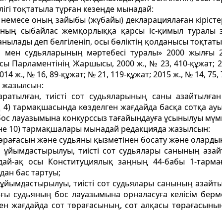
ігі тоқтатыла тұрған кезеңде мынадай:
 немесе оның зайыбы (жұбайы) декларациялаған кірістер
ының сыбайлас жемқорлыққа қарсы іс-қимыл туралы з
нылады деп белгіленіп, осы бөліктің қолданысы тоқтаты
сі мен судьяларының мәртебесі туралы» 2000 жылғы 
ы Парламентінің Жаршысы, 2000 ж., № 23, 410-құжат; 200
2014 ж., № 16, 89-құжат; № 21, 119-құжат; 2015 ж., № 14, 75,
 жазылсын:
ратылған, тиісті сот судьяларының саны азайтылған
) тармақшасында көзделген жағдайда басқа сотқа ауыс
бос лауазымына конкурссыз тағайындауға ұсынылуы мүмк
не 10) тармақшалары мынадай редакцияда жазылсын:
өрағасын және судьяны қызметінен босату және олардың 
 ұйымдастырылуы, тиісті сот судьялары санының азай
ндай-ақ осы Конституциялық заңның 44-бабы 1-тарм
дан бас тартуы;
ұйымдастырылуы, тиісті сот судьялары санының азайтылу
ағы судьяның бос лауазымына орналасуға келiсiм берм
н жағдайда сот төрағасының, сот алқасы төрағасының