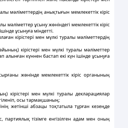
алы мәліметтердің анықтығын мемлекеттік кіріс
ы мәліметтер ұсыну жөніндегі мемлекеттік кіріс
шінде ұсынуға міндетті.
ған кірістері мен мүлкi туралы мәліметтердің
ының) кірістері мен мүлкi туралы мәліметтер
п алынған күннен бастап екі күн ішінде ұсынуға
сырғаны жөнінде мемлекеттік кіріс органының
) кірістері мен мүлкі туралы декларациялар
гіленіп, осы тармақшаның;
інің жетінші абзацы тоқтатыла тұрған кезеңде
 партиялық тізімге енгізілген адам мен оның