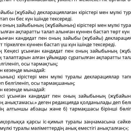
йыбы (жұбайы) декларациялаған кірістері мен мүлкi тур
ап он бес күн ішінде тексереді.
н оның зайыбының (жұбайының) кірістері мен мүлкi турал
ған ақпаратты талап алынған күннен бастап төрт күн і
ынған кандидат пен оның зайыбы (жұбайы) декларацияла
 тіркелген күннен бастап үш күн ішінде тексереді.
ң Кеңесі ұсынған кандидат пен оның зайыбының (жұбай
ң талаптарын алған ұйымдар сұратылған ақпаратты тала
лгіленіп, осы тармақтың;
н кезеңде мынадай:
ның) кірістері мен мүлкі туралы декларациялар тап
п белгіленіп, осы тармақшаның;
н кезеңде мынадай:
сі ұсынған кандидат пен оның зайыбының (жұбайының
ың анықтамасы.» деген редакцияда қолданылады деп бел
нің алтыншы абзацы және 6) тармақшасы бірінші бөліг
қорлыққа қарсы іс-қимыл туралы заңнамасына сәйкес,
мүлкі туралы мәліметтердің анық еместігі анықталған;»;