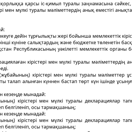
қорлыққа қарсы іс-қимыл туралы заңнамасына сәйкес, 
рі мен мүлкі туралы мәліметтердің анық еместігі анықт
й:
ркеуге дейiн тұрғылықты жерi бойынша мемлекеттік кір
рiншi күнiне салықтардың және бюджетке төленетін басқа
тан Республикасының уәкілетті мемлекеттік органы бел
циялаған кірістері мен мүлкі туралы мәлiметтердiң а
едi.
ұбайының) кірістері мен мүлкі туралы мәліметтер ұс
ы талап алынған күннен бастап төрт күн iшiнде ұсынуғ
н кезеңде мынадай:
ның) кірістері мен мүлкі туралы декларациялар тап
п белгіленіп, осы тармақшаның;
н кезеңде мынадай:
ның) кірістері мен мүлкі туралы декларациялар тап
п белгіленіп, осы тармақшаның;