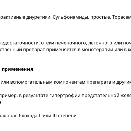
коактивные диуретики. Сульфонамиды, простые. Торасем
едостаточности, отеки печеночного, легочного или по
рственный препарат применяется в монотерапии или в 
а применения
у или вспомогательным компонентам препарата и дру
ример, в результате гипертрофии предстательной жел
е
ярная блокада ІІ или ІІІ степени