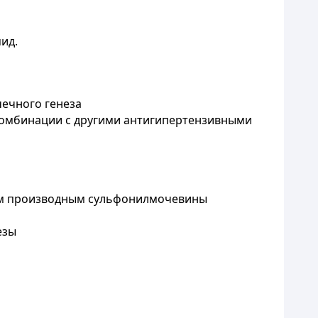
ид.
чечного генеза
комбинации с другими антигипертензивными
гим производным сульфонилмочевины
езы