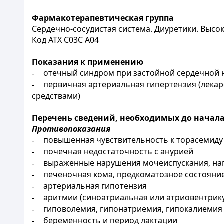
Фармакотерапевтическая группа
Сердечно-сосудистая система. Диуретики. Высо
Код АТХ С03С А04
Показания к применению
отечный синдром при застойной сердечной н
-
первичная артериальная гипертензия (лека
-
средствами)
Перечень сведений, необходимых до начал
Противопоказания
повышенная чувствительность к торасемид
-
почечная недостаточность с анурией
-
выраженные нарушения мочеиспускания, нап
-
печеночная кома, предкоматозное состояни
-
артериальная гипотензия
-
аритмии (синоатриальная или атриовентрикул
-
гиповолемия, гипонатриемия, гипокалиемия
-
беременность и период лактации
-