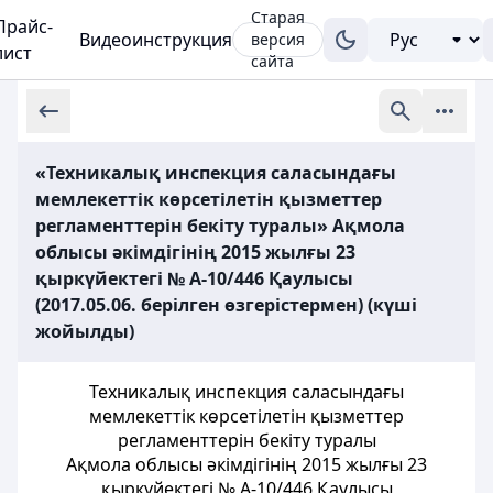
Старая
Прайс-
Видеоинструкция
версия
лист
сайта
«Техникалық инспекция саласындағы
мемлекеттік көрсетілетін қызметтер
регламенттерін бекіту туралы» Ақмола
облысы әкімдігінің 2015 жылғы 23
қыркүйектегі № А-10/446 Қаулысы
(2017.05.06. берілген өзгерістермен) (күші
жойылды)
Техникалық инспекция саласындағы
мемлекеттік көрсетілетін қызметтер
регламенттерін бекіту туралы
Ақмола облысы әкімдігінің 2015 жылғы 23
қыркүйектегі № А-10/446 Қаулысы