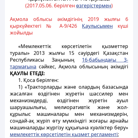
(2017.05.06. берілген
өзгерістермен
)
Ақмола облысы әкімдігінің 2019 жылғы 6
қыркүйектегі № A-9/426
Қаулысымен
күші
жойылды
«Мемлекеттік көрсетілетін қызметтер
туралы» 2013 жылғы 15 сәуірдегі Қазақстан
Республикасы Заңының
16-бабындағы 3-
тармағына
сәйкес, Ақмола облысының әкімдігі
ҚАУЛЫ ЕТЕДІ:
1. Қоса берілген:
1) «Тракторларды және олардың базасында
жасалған өздігінен жүретін шассилер мен
механизмдерді, өздігінен жүретін ауыл
шаруашылығы, мелиоративтік және жол-
құрылыс машиналары мен механизмдерін,
сондай-ақ жүріп өту мүмкіндігі жоғары арнайы
машиналарды жүргізу құқығына куәліктер беру»
мемлекеттік көрсетілетін қызмет регламенті
;