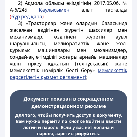
2) Ақмола облысы әкімдігінің 2017
.05.06.
№
А-6/245
Қаулысы
мен
алып тасталды
(
бұр.ред.қара
)
3) «Тракторлар және олардың базасында
жасалған өздігінен жүретін шассилер мен
механизмдер, өздігінен жүретін ауыл
шаруашылығы, мелиоративтік және жол-
құрылыс машиналары мен механизмдер,
сондай-ақ өтімділігі жоғары арнайы машиналар
үшін тіркеу құжатын (телнұсқасын) және
мемлекеттік нөмірлік белгі беру»
мемлекеттік
көрсетілетін қызмет регламенті
;
Документ показан в сокращенном
демонстрационном режиме
Для того, чтобы получить доступ к документу,
Вам нужно перейти по кнопке Войти и ввести
логин и пароль. Если у вас нет логина и
пароля, зарегистрируйтесь.