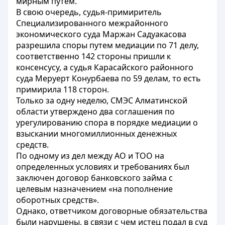
мирным путем.
В свою очередь, судья-примиритель
Специализированного межрайонного
экономического суда Маржан Садуакасова
разрешила споры путем медиации по 71 делу,
соответственно 142 стороны пришли к
консенсусу, а судья Карасайского районного
суда Меруерт Конурбаева по 59 делам, то есть
примирила 118 сторон.
Только за одну неделю, СМЭС Алматинской
области утверждено два соглашения по
урегулированию спора в порядке медиации о
взыскании многомиллионных денежных
средств.
По одному из дел между АО и ТОО на
определенных условиях и требованиях был
заключен договор банковского займа с
целевым назначением «на пополнение
оборотных средств».
Однако, ответчиком договорные обязательства
были нарушены, в связи с чем истец подал в суд