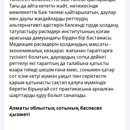
Тағы да айта кететін жайт, нәтижесінде
мемлекеттік баж төлемі қайтарылатын, даулар
мен даулы жағдайларды реттеудің
альтернативті әдістерін белсенді түрде қолдану,
татуластыру рәсімдері институтының қоғам
арасында дамуындағы бірден-бір бастамасы.
Медиация рәсімдерін қолданудың мақсаты -
экономикалық көзқарас жағынан тараптарға
түсінікті болатын, даулардың сотқа дейінгі
реттелуі екі тараптың да талабына қатысты
өзара тиімді шешім ғана емес, сонымен қатар
сот ісіне кетуі мүмкін уақыт пен серіктестік
қарым-қатынасты сақтап қалуға мүмкіндік
беретін бірыңғай сот практикасына арналған
шарттарды құру болып саналады.
Алматы облыстық сотының баспасөз
қызметі