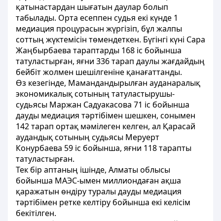
қатынастардан шығатын даулар болып
табылады. Орта есеппен судья екі күнде 1
медиация процурасын жүргізіп, бұл жалпы
соттың жүктемісін төмендеткен. Бүгінгі күні Сара
Жаңбырбаева тараптарды 168 іс бойынша
татуластырған, яғни 336 тарап даулы жағдайдың
бейбіт жолмен шешілгеніне қанағаттанды.
Өз кезегінде, Мамандандырылған ауданаралық
экономикалық сотының татуластырушы-
судьясы Маржан Садуакасова 71 іс бойынша
дауды медиация тәртібімен шешкен, сонымен
142 тарап ортақ мәмілеген келген, ал Қарасай
аудандық сотының судьясы Меруерт
Конурбаева 59 іс бойынша, яғни 118 тарапты
татуластырған.
Тек бір аптаның ішінде, Алматы облысы
бойынша МАЭС-ымен миллиондаған ақша
қаражатын өндіру туралы дауды медиация
тәртібімен ретке келтіру бойынша екі келісім
бекітілген.