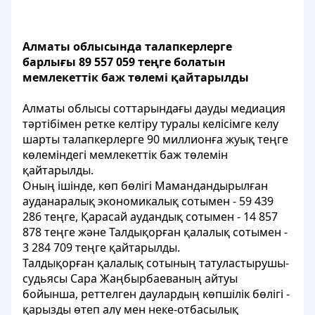
Алматы облысында талапкерлерге
барлығы 89 557 059 теңге болатын
мемлекеттік баж төлемі қайтарылды
Алматы облысы соттарындағы дауды медиация
тәртібімен ретке келтіру туралы келісімге келу
шарты талапкерлерге 90 миллионға жуық теңге
көлеміндегі мемлекеттік баж төлемін
қайтарылды.
Оның ішінде, көп бөлігі Мамандандырылған
ауданаралық экономикалық сотымен - 59 439
286 теңге, Қарасай аудандық сотымен - 14 857
878 теңге және Талдықорған қалалық сотымен -
3 284 709 теңге қайтарылды.
Талдықорған қалалық сотының татуластырушы-
судьясы Сара Жаңбырбаеваның айтуы
бойынша, реттелген даулардың көпшілік бөлігі -
қарызды өтеп алу мен неке-отбасылық