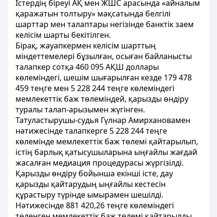
Істердің біреуі АҚ мен ЖШС арасында «айналым
қаражатын толтыру» мақсатында белгілі
шарттар мен талаптары негізінде банктік заем
келісім шарты бекітілген.
Бірақ, жауапкермен келісім шарттың
міндеттемелері бұзылған, осыған байланысты
талапкер сотқа 460 095 АҚШ доллары
көлеміндегі, шешім шығарылған кезде 179 478
459 теңге мен 5 228 244 теңге көлеміндегі
мемлекеттік баж төлеміндей, қарызды өндіру
туралы талап-арызымен жүгінген.
Татуластырушы-судья Гүлнар Амирхановамен
нәтижесінде талапкерге 5 228 244 теңге
көлемінде мемлекеттік баж төлемі қайтарылып,
істің барлық қатысушыларына ыңғайлы жағдай
жасалған медиация процедурасы жүргізілді.
Қарызды өндіру бойынша екінші істе, дау
қарызды қайтарудың ыңғайлы кестесін
құрастыру түрінде ымырамен шешілді.
Нәтижесінде 881 420,26 теңге көлеміндегі
төленген мемлекеттік баж төлемі қайтарылды.