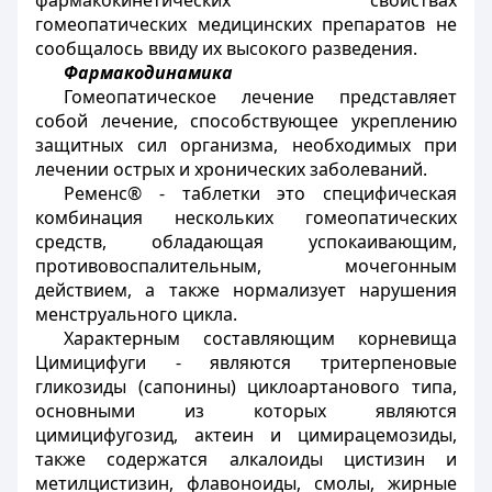
фармакокинетических свойствах
гомеопатических медицинских препаратов не
сообщалось ввиду их высокого разведения.
Фармакодинамика
Гомеопатическое лечение представляет
собой лечение, способствующее укреплению
защитных сил организма, необходимых при
лечении острых и хронических заболеваний.
Ременс® - таблетки это специфическая
комбинация нескольких гомеопатических
средств, обладающая успокаивающим,
противовоспалительным, мочегонным
действием, а также нормализует нарушения
менструального цикла.
Характерным составляющим корневища
Цимицифуги - являются тритерпеновые
гликозиды (сапонины) циклоартанового типа,
основными из которых являются
цимицифугозид, актеин и цимирацемозиды,
также содержатся алкалоиды цистизин и
метилцистизин, флавоноиды, смолы, жирные