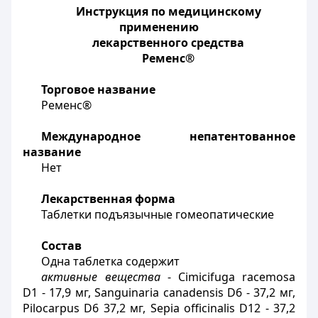
Инструкция по медицинскому
применению
лекарственного средства
Ременс®
Торговое название
Ременс®
Международное непатентованное
название
Нет
Лекарственная форма
Таблетки подъязычные гомеопатические
Состав
Одна таблетка содержит
активные вещества
-
Cimicifuga
racemosa
D
1 - 17,9 мг,
Sanguinaria
canadensis
D
6 - 37,2 мг,
Pilocarpus
D
6 37,2 мг,
Sepia
officinalis
D
12 - 37,2