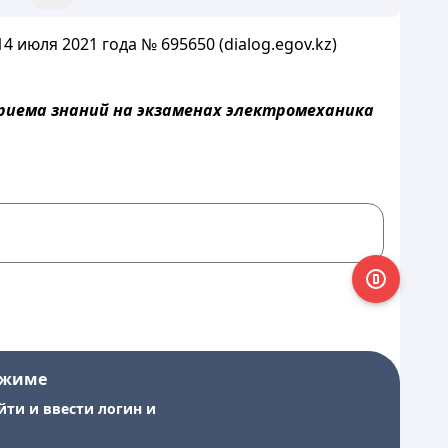
июля 2021 года № 695650 (dialog.egov.kz)
риема знаний на экзаменах электромеханика
ежиме
йти и ввести логин и