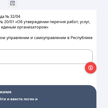
да № 32/04
 20/01 «Об утверждении перечня работ, услуг,
я единым организатором»
ном управлении и самоуправлении в Республике
ежиме
йти и ввести логин и