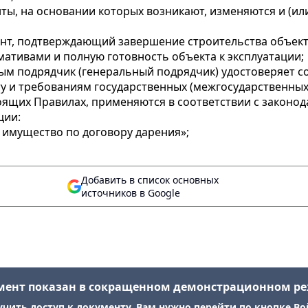
ы, на основании которых возникают, изменяются и (ил
мент, подтверждающий завершение строительства объект
ативами и полную готовность объекта к эксплуатации;
орым подрядчик (генеральный подрядчик) удостоверяет
у и требованиям государственных (межгосударственных
ящих Правилах, применяются в соответствии с законода
ции:
а имущество по договору дарения»;
Добавить в список основных
источников в Google
мент показан в сокращенном демонстрационном р
учить доступ к документу, Вам нужно перейти по кнопке Во