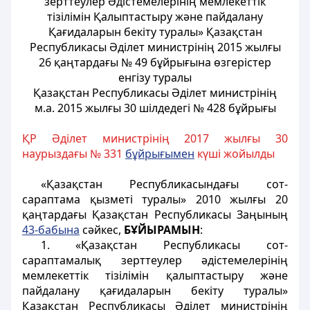
зерттеулер Әдістемелерінің мемлекеттік
тізілімін Қалыптастыру және пайдалану
Қағидаларын бекіту туралы» Қазақстан
Республикасы Әділет министрінің 2015 жылғы
26 қаңтардағы № 49 бұйрығына өзгерістер
енгізу туралы
Қазақстан Республикасы Әділет министрінің
м.а. 2015 жылғы 30 шілдедегі № 428 бұйрығы
ҚР Әділет министрінің 2017 жылғы 30
наурыздағы № 331
бұйрығымен
күші жойылды
«Қазақстан Республикасындағы сот-
сараптама қызметі туралы» 2010 жылғы 20
қаңтардағы Қазақстан Республикасы Заңының
43-бабына
сәйкес,
БҰЙЫРАМЫН
:
1. «Қазақстан Республикасы сот-
сараптамалық зерттеулер әдістемелерінің
мемлекеттік тізілімін қалыптастыру және
пайдалану қағидаларын бекіту туралы»
Қазақстан Республикасы Әділет министрінің