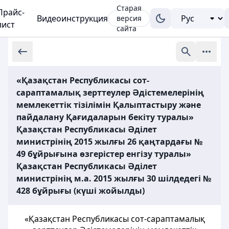
Старая
Прайс-
Видеоинструкция
версия
лист
сайта
«Қазақстан Республикасы сот-
сараптамалық зерттеулер Әдістемелерінің
мемлекеттік тізілімін Қалыптастыру және
пайдалану Қағидаларын бекіту туралы»
Қазақстан Республикасы Әділет
министрінің 2015 жылғы 26 қаңтардағы №
49 бұйрығына өзгерістер енгізу туралы»
Қазақстан Республикасы Әділет
министрінің м.а. 2015 жылғы 30 шілдедегі №
428 бұйрығы (күші жойылды)
«Қазақстан Республикасы сот-сараптамалық