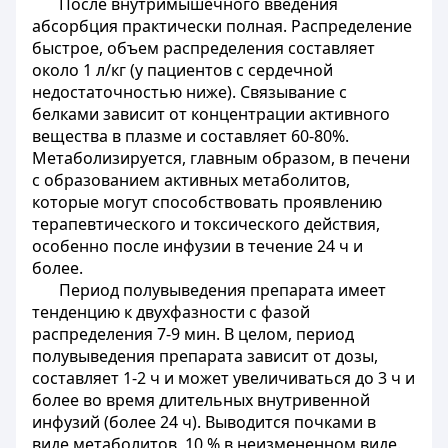
После внутримышечного введения
абсорбция практически полная. Распределение
быстрое, объем распределения составляет
около 1 л/кг (у пациентов с сердечной
недостаточностью ниже). Связывание с
белками зависит от концентрации активного
вещества в плазме и составляет 60-80%.
Метаболизируется, главным образом, в печени
с образованием активных метаболитов,
которые могут способствовать проявлению
терапевтического и токсического действия,
особенно после инфузии в течение 24 ч и
более.
Период полувыведения препарата имеет
тенденцию к двухфазности с фазой
распределения 7-9 мин. В целом, период
полувыведения препарата зависит от дозы,
составляет 1-2 ч и может увеличиваться до 3 ч и
более во время длительных внутривенной
инфузий (более 24 ч). Выводится почками в
виде метаболитов, 10 % в неизмененном виде.