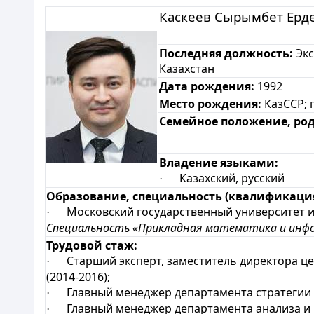
Каскеев Сырымбет Ерд
Последняя должность:
Экс
Казахстан
Дата рождения:
1992
Место рождения:
КазССР; 
Семейное положение, род
Владение языками:
Казахский, русский
·
Образование, специальность (квалификация
Московский государственный университет им
·
Специальность «Прикладная математика и инф
Трудовой стаж:
Старший эксперт, заместитель директора цен
·
(2014-2016);
Главный менеджер департамента стратегии и 
·
Главный менеджер департамента анализа и и
·