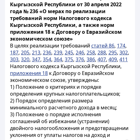
Кыргызской Республики от 30 апреля 2022
года № 236 «О мерах по реализации
требований норм Налогового кодекса
Кыргызской Республики, а также норм
приложения 18 к Договору о Евразийском
экономическом союзе»
В целях реализации требований
статей 86
,
174
,
187
,
205
,
213
,
236
,
239
,
245
,
246
,
258
,
288
,
295
,
302
,
303
,
320
,
347
,
354
,
364
,
375
,
376
,
386
,
407
,
409
,
411
Налогового кодекса Кыргызской Республики,
приложения 18
к Договору о Евразийском
экономическом союзе, утверждены:
1) Положение о критериях и порядке
определения крупных налогоплательщиков;
2) Порядок определения размера
минимального расчетного дохода в месяц;
3) Положение о порядке исполнения
соглашений об избежании (устранении)
двойного налогообложения и предотвращении
уклонения от уплаты налогов на доход и