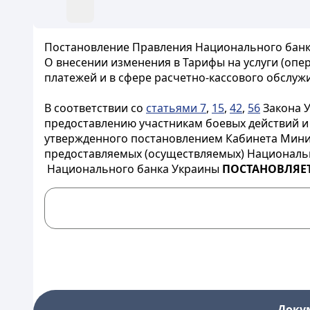
Постановление Правления Национального банка
О внесении изменения в Тарифы на услуги (оп
платежей и в сфере расчетно-кассового обслуж
В
соответствии со 
статьями 7
, 
15
, 
42
, 
56
 Закона 
предоставлению
участникам
боевых
действий
и
утвержденного постановлением Кабинета Минист
предоставляемых
(осуществляемых) Националь
Национального
банка
Украины 
ПОСТАНОВЛЯЕ
Доку