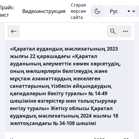
Старая
Прайс-
Видеоинструкция
версия
лист
сайта
«Қаратал аудандық мәслихатының 2023
жылғы 22 қарашадағы «Қаратал
ауданының әлеуметтік көмек көрсетудің,
оның мөлшерлерін белгілеудің және
мұқтаж азаматтардың жекелеген
санаттарының тізбесін айқындаудың
қағидаларын бекіту туралы» № 14-49
шешіміне өзгерістер мен толықтырулар
енгізу туралы» Жетісу облысы Қаратал
аудандық мәслихатының 2024 жылғы 18
желтоқсандағы № 34-108 шешімі