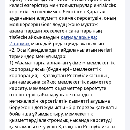
келесі өзгерістер мен толықтырулар енгізілсін:
көрсетілген шешіммен бекітілген Қаратал
ауданының әлеуметтік көмек көрсетудің, оның
мөлшерлерін белгілеудің және мұқтаж
азаматтардың жекелеген санаттарының
тізбесін айқындаудың
қағидаларында:
2-тармақ
мынадай редакцияда жазылсын:
«2. Осы Қағидаларда пайдаланылатын негізгі
терминдер мен ұғымдар:
1) «Азаматтарға арналған үкімет» мемлекеттік
корпорациясы» (бұдан әрі - мемлекеттік
корпорация) - Қазақстан Республикасының
заңнамасына сәйкес мемлекеттік қызметтер
көрсету, мемлекеттік қызметтер көрсетуге
өтініштерді қабылдау және олардың
нәтижелерін көрсетілетін қызметті алушыға
беру жөніндегі жұмысты «бір терезе» қағидаты
бойынша ұйымдастыру, мемлекеттік
қызметтерді электрондық нысанда көрсетуді
қамтамасыз ету үшін Қазақстан Республикасы