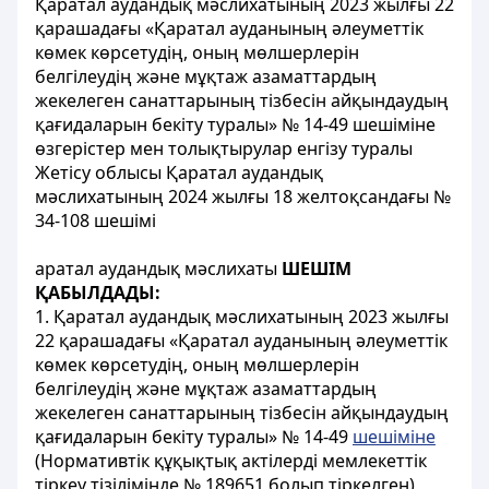
Қаратал аудандық мәслихатының 2023 жылғы 22
қарашадағы «Қаратал ауданының әлеуметтік
көмек көрсетудің, оның мөлшерлерін
белгілеудің және мұқтаж азаматтардың
жекелеген санаттарының тізбесін айқындаудың
қағидаларын бекіту туралы» № 14-49 шешіміне
өзгерістер мен толықтырулар енгізу туралы
Жетісу облысы Қаратал аудандық
мәслихатының 2024 жылғы 18 желтоқсандағы №
34-108 шешімі
аратал аудандық мәслихаты
ШЕШІМ
ҚАБЫЛДАДЫ:
1. Қаратал аудандық мәслихатының 2023 жылғы
22 қарашадағы «Қаратал ауданының әлеуметтік
көмек көрсетудің, оның мөлшерлерін
белгілеудің және мұқтаж азаматтардың
жекелеген санаттарының тізбесін айқындаудың
қағидаларын бекіту туралы» № 14-49
шешіміне
(Нормативтік құқықтық актілерді мемлекеттік
тіркеу тізілімінде № 189651 болып тіркелген)